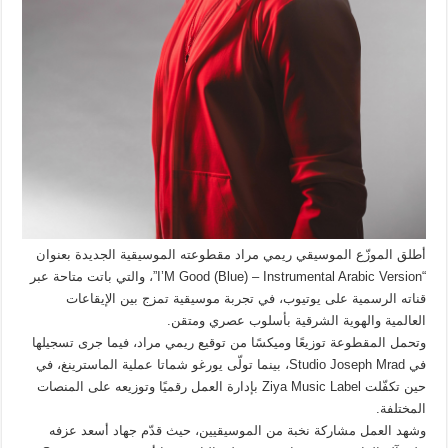
أطلق الموزّع الموسيقي ريمي مراد مقطوعته الموسيقية الجديدة بعنوان
“I’M Good (Blue) – Instrumental Arabic Version”، والتي باتت متاحة عبر
قناته الرسمية على يوتيوب، في تجربة موسيقية تمزج بين الإيقاعات
العالمية والهوية الشرقية بأسلوب عصري ومتقن.
وتحمل المقطوعة توزيعًا وميكسًا من توقيع ريمي مراد، فيما جرى تسجيلها
في Studio Joseph Mrad، بينما تولّى يورغو شماتا عملية الماسترينغ، في
حين تكفّلت Ziya Music Label بإدارة العمل رقميًا وتوزيعه على المنصات
المختلفة.
وشهد العمل مشاركة نخبة من الموسيقيين، حيث قدّم جهاد أسعد عزفه