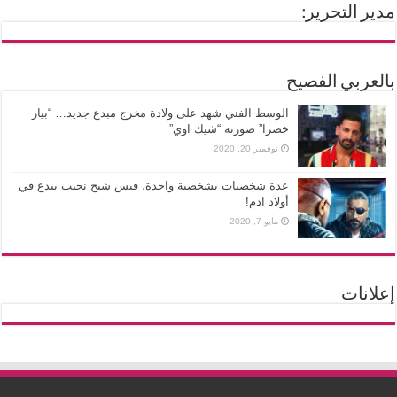
مدير التحرير:
بالعربي الفصيح
الوسط الفني شهد على ولادة مخرج مبدع جديد… “بيار
خضرا” صورته “شيك اوي”
نوفمبر 20, 2020
عدة شخصيات بشخصية واحدة، قيس شيخ نجيب يبدع في
أولاد ادم!
مايو 7, 2020
إعلانات