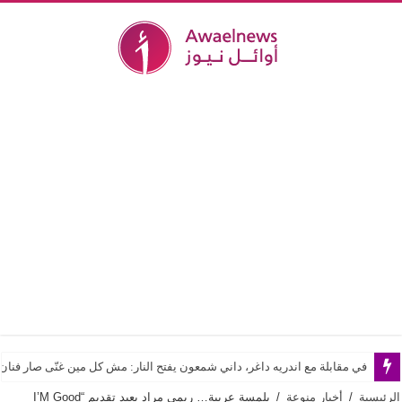
في مقابلة مع اندريه داغر، داني شمعون يفتح النار: مش كل مين غنّى صار فن
الرئيسية
/
أخبار منوعة
/
بلمسة عربية… ريمي مراد يعيد تقديم “I’M Good