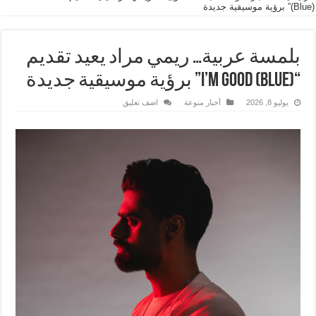
(Blue)” برؤية موسيقية جديدة
بلمسة عربية… ريمي مراد يعيد تقديم
“I’M Good (Blue)” برؤية موسيقية جديدة
يوليو 8, 2026
أخبار منوعة
اضف تعليق