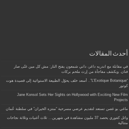
أحدث المقالات
في مقابلة مع اندريه داغر، داني شمعون يفتح النار: مش كل مين غنّى صار
فنان. ويكشف مفاجأة من إرث ملحم بركات
“L’Exotique Botanique”.. أسعد خلف يحوّل الطبيعة الاستوائية إلى قصيدة هوت
كوتور
Jane Konsol Sets Her Sights on Hollywood with Exciting New Film
Projects
ماغي بو غصن تستعد لتقديم عرضي مسرحية “منتزه الخيران” في سلطنة عُمان
وائل كفوري يحصد 37 مليون مشاهدة في شهرين… ثلاث أغنيات وثلاثة نجاحات
متتالية