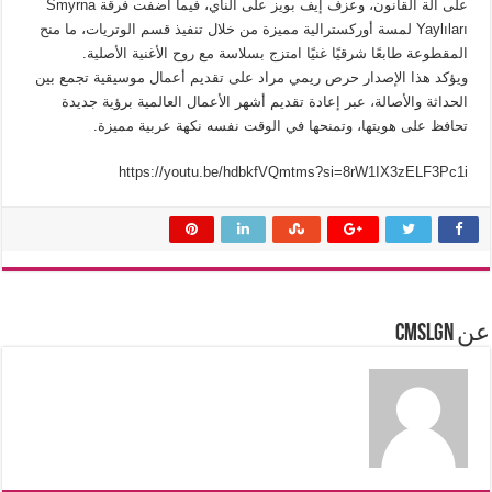
على آلة القانون، وعزف إيف بويز على الناي، فيما أضفت فرقة Smyrna
Yaylıları لمسة أوركسترالية مميزة من خلال تنفيذ قسم الوتريات، ما منح
المقطوعة طابعًا شرقيًا غنيًا امتزج بسلاسة مع روح الأغنية الأصلية.
ويؤكد هذا الإصدار حرص ريمي مراد على تقديم أعمال موسيقية تجمع بين
الحداثة والأصالة، عبر إعادة تقديم أشهر الأعمال العالمية برؤية جديدة
تحافظ على هويتها، وتمنحها في الوقت نفسه نكهة عربية مميزة.
https://youtu.be/hdbkfVQmtms?si=8rW1IX3zELF3Pc1i
عن cmslgn