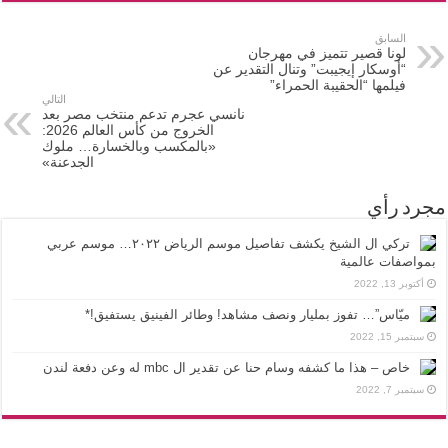
السابق
لونا قصير تتميز في مهرجان
“أوسكار إيجيبت” وتنال التقدير عن
فيلمها “الحقيبة الحمراء”
التالي
نانسي عجرم تدعم منتخب مصر بعد
الخروج من كأس العالم 2026:
«بالمكسب وبالخسارة… ملوك
الجدعنة»
مجرد رأي
تركي ال الشيخ يكشف تفاصيل موسم الرياض ٢٠٢٢… موسم عربي
بمواصفات عالمية
أكتوبر 13, 2022
ميّاس”… تفوز بمليار ونصف مشاهد! وطائر الفينيق يستفيق!*
سبتمبر 15, 2022
خاص – هذا ما كشفه وسام حنا عن تقدير ال mbc له وعن دفعة لندن
سبتمبر 7, 2022