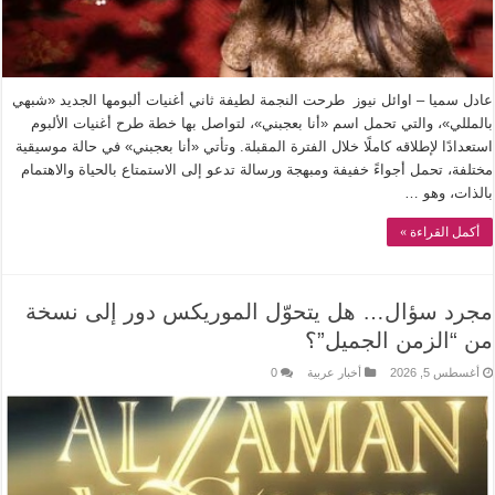
عادل سميا – اوائل نيوز طرحت النجمة لطيفة ثاني أغنيات ألبومها الجديد «شبهي
بالمللي»، والتي تحمل اسم «أنا بعجبني»، لتواصل بها خطة طرح أغنيات الألبوم
استعدادًا لإطلاقه كاملًا خلال الفترة المقبلة. وتأتي «أنا بعجبني» في حالة موسيقية
مختلفة، تحمل أجواءً خفيفة ومبهجة ورسالة تدعو إلى الاستمتاع بالحياة والاهتمام
بالذات، وهو …
أكمل القراءة »
مجرد سؤال… هل يتحوّل الموريكس دور إلى نسخة
من “الزمن الجميل”؟
أغسطس 5, 2026
أخبار عربية
0