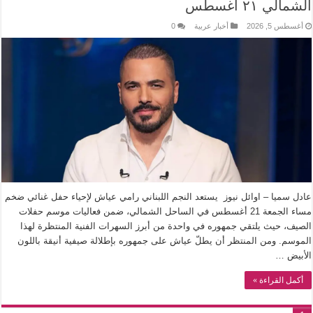
الشمالي ٢١ اغسطس
أغسطس 5, 2026
أخبار عربية
0
عادل سميا – اوائل نيوز يستعد النجم اللبناني رامي عياش لإحياء حفل غنائي ضخم
مساء الجمعة 21 أغسطس في الساحل الشمالي، ضمن فعاليات موسم حفلات
الصيف، حيث يلتقي جمهوره في واحدة من أبرز السهرات الفنية المنتظرة لهذا
الموسم. ومن المنتظر أن يطلّ عياش على جمهوره بإطلالة صيفية أنيقة باللون
الأبيض …
أكمل القراءة »