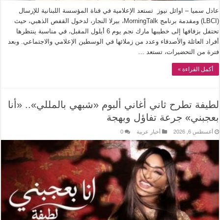
عادل سميا – اوائل نيوز تستعد الإعلامية في قناة المؤسسة اللبنانية للإرسال
(LBCI) ومقدمة برنامج MorningTalk، بيرلا النجار، لدخول القفص الذهبي، حيث
تحتفل بزفافها إلى خطيبها مارك نجم يوم 6 أيلول المقبل، في مناسبة ينتظرها
أفراد العائلة والأصدقاء وعدد من زملائها في الوسطين الإعلامي والاجتماعي. وبعد
فترة من التحضيرات، تستعد …
أكمل القراءة »
لطيفة تطرح ثاني أغاني ألبوم «شبهي بالمللي».. «أنا
بعجبني» جرعة تفاؤل وبهجة
أغسطس 6, 2026
أخبار عربية
0