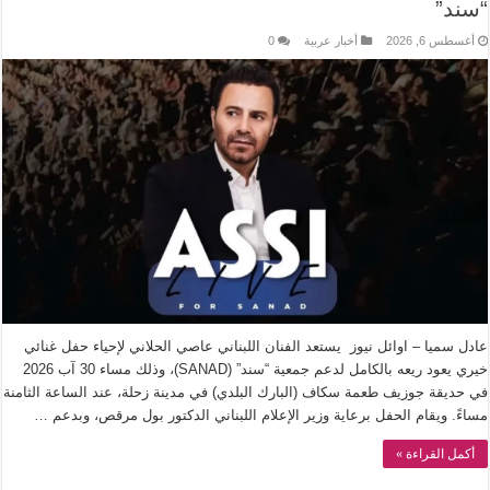
“سند”
أغسطس 6, 2026
أخبار عربية
0
عادل سميا – اوائل نيوز يستعد الفنان اللبناني عاصي الحلاني لإحياء حفل غنائي
خيري يعود ريعه بالكامل لدعم جمعية “سند” (SANAD)، وذلك مساء 30 آب 2026
في حديقة جوزيف طعمة سكاف (البارك البلدي) في مدينة زحلة، عند الساعة الثامنة
مساءً. ويقام الحفل برعاية وزير الإعلام اللبناني الدكتور بول مرقص، وبدعم …
أكمل القراءة »