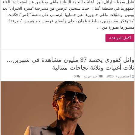
عادل سميا – اوائل نيوز أعلنت النجمة اللبنانية ماغي بو غصن عن استعدادها للقاء
جمهورها في سلطنة عُمان، حيث ستحيي عرضين من مسرحية “منتزه الخيران” بعد
يومين. وشوّقت ماغي جمهورها عبر حسابها الرسمي على منصة “إكس”، فكتبت:
“بشوفكن بعد يومين بسلطنة عُمان بأحلى وأضخم عرضين جماهيريين.”، مرفقةً
منشورها بصورة من …
أكمل القراءة »
وائل كفوري يحصد 37 مليون مشاهدة في شهرين…
ثلاث أغنيات وثلاثة نجاحات متتالية
أغسطس 7, 2026
أخبار عربية
0