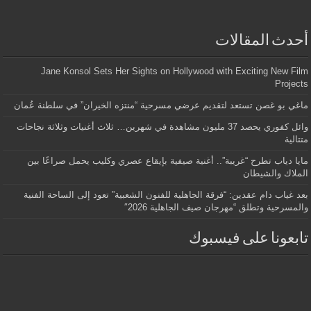
أحدث المقالات
Jane Konsol Sets Her Sights on Hollywood with Exciting New Film
Projects
ماغي بو غصن تستعد لتقديم عرضي مسرحية “منتزه الخيران” في سلطنة عُمان
وائل كفوري يحصد 37 مليون مشاهدة في شهرين… ثلاث أغنيات وثلاثة نجاحات
متتالية
مايا دياب تطرح “غريبة”.. أغنية صيفية بإيقاع عصري وكليب يحمل صراعًا بين
الملاك والشيطان
بعد غياب دام عقدين: “فرقة الجاهلية للفنون الشعبية” تعود إلى الساحة الفنية
والمسرحية وتطلق “مهرجان صيف الجاهلية 2026″
تابعونا على فيسبوك