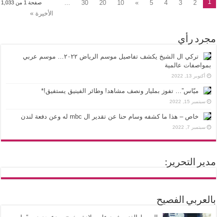
1
...
30
20
10
»
5
4
3
2
صفحة 1 من 1,033
الأخيرة »
مجرد رأي
تركي ال الشيخ يكشف تفاصيل موسم الرياض ٢٠٢٢… موسم عربي
بمواصفات عالمية
أكتوبر 13, 2022
ميّاس”… تفوز بمليار ونصف مشاهد! وطائر الفينيق يستفيق!*
سبتمبر 15, 2022
خاص – هذا ما كشفه وسام حنا عن تقدير ال mbc له وعن دفعة لندن
سبتمبر 7, 2022
مدير التحرير:
بالعربي الفصيح