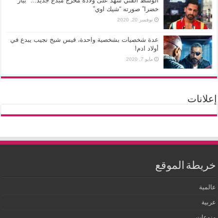
الوسط الفني شهد على ولادة مخرج مبدع جديد… “بيار
خضرا” صورته “شيك اوي”
نوفمبر 20, 2020
عدة شخصيات بشخصية واحدة، قيس شيخ نجيب يبدع في
أولاد ادم!
مايو 7, 2020
إعلانات
خريطة الموقع
عالمية
عربية
منوعات