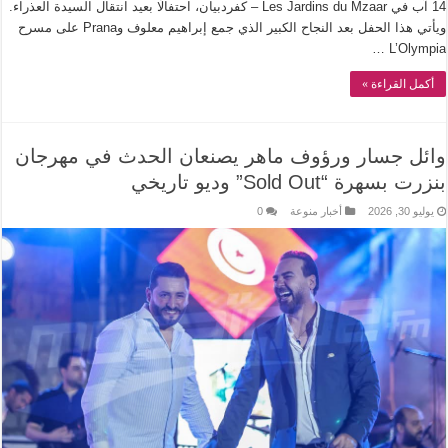
14 آب في Les Jardins du Mzaar – كفردبيان، احتفالًا بعيد انتقال السيدة العذراء.
ويأتي هذا الحفل بعد النجاح الكبير الذي جمع إبراهيم معلوف وPrana على مسرح
L’Olympia …
أكمل القراءة »
وائل جسار ورؤوف ماهر يصنعان الحدث في مهرجان
بنزرت بسهرة “Sold Out” وديو تاريخي
يوليو 30, 2026
أخبار منوعة
0