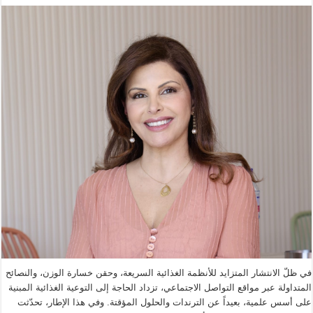
في ظلّ الانتشار المتزايد للأنظمة الغذائية السريعة، وحقن خسارة الوزن، والنصائح
المتداولة عبر مواقع التواصل الاجتماعي، تزداد الحاجة إلى التوعية الغذائية المبنية
على أسس علمية، بعيداً عن الترندات والحلول المؤقتة. وفي هذا الإطار، تحدّثت