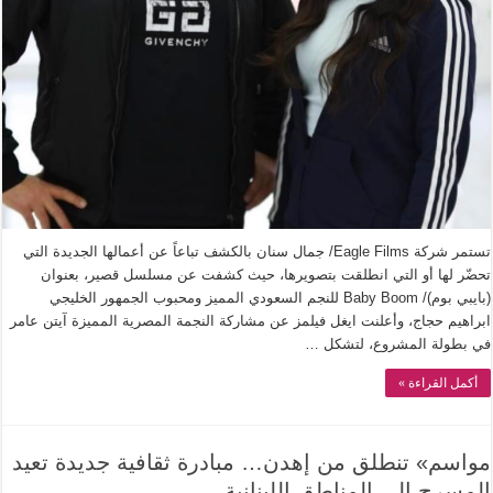
تستمر شركة Eagle Films/ جمال سنان بالكشف تباعاً عن أعمالها الجديدة التي
تحضّر لها أو التي انطلقت بتصويرها، حيث كشفت عن مسلسل قصير، بعنوان
(بايبي بوم)/ Baby Boom للنجم السعودي المميز ومحبوب الجمهور الخليجي
ابراهيم حجاج، وأعلنت ايغل فيلمز عن مشاركة النجمة المصرية المميزة آيتن عامر
في بطولة المشروع، لتشكل …
أكمل القراءة »
مواسم» تنطلق من إهدن… مبادرة ثقافية جديدة تعيد
المسرح إلى المناطق اللبنانية