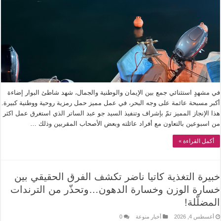
في مشهدٍ استثنائي جمع بين الإيمان والوطنية والجمال، شهد شاطئ البوار إضاءة
أكبر مسبحة عائمة على وجه البحر، في عمل مميز حمل رمزية روحية ووطنية كبيرة.
هذا الإنجاز المميز تمّ بإشراف وتنفيذ السيد جو عبد الساتر الذي استغرق عمل اكثر
من اسبوعين بالتعاون مع أفراد عائلته وبعض الأصحاب المقربين وذلك …
أكمل القراءة »
خبيرة التغذية كاتيا ناضر تكشف الفرق الحقيقي بين
خسارة الوزن وخسارة الدهون…وتحذّر من الترندات
المضلّلة!
أغسطس 4, 2026
أخبار منوعة
0