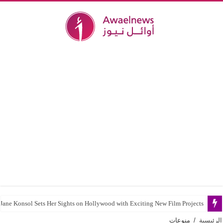
Jane Konsol Sets Her Sights on Hollywood with Exciting New Film Projects
ماغي بو غصن تستعد لتقديم عرضي مسرحية “منتزه الخيران” في سلطنة عُما
الرئيسية
/
منوعات