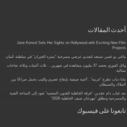
أحدث المقالات
Jane Konsol Sets Her Sights on Hollywood with Exciting New Film
Projects
ماغي بو غصن تستعد لتقديم عرضي مسرحية “منتزه الخيران” في سلطنة عُمان
وائل كفوري يحصد 37 مليون مشاهدة في شهرين… ثلاث أغنيات وثلاثة نجاحات
متتالية
مايا دياب تطرح “غريبة”.. أغنية صيفية بإيقاع عصري وكليب يحمل صراعًا بين
الملاك والشيطان
بعد غياب دام عقدين: “فرقة الجاهلية للفنون الشعبية” تعود إلى الساحة الفنية
والمسرحية وتطلق “مهرجان صيف الجاهلية 2026″
تابعونا على فيسبوك