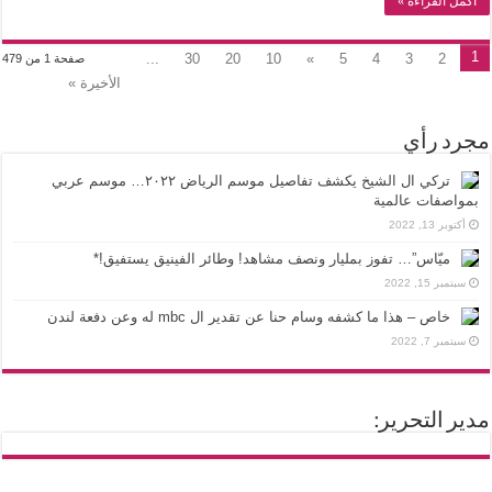
أكمل القراءة »
1
...
30
20
10
»
5
4
3
2
صفحة 1 من 479
الأخيرة »
مجرد رأي
تركي ال الشيخ يكشف تفاصيل موسم الرياض ٢٠٢٢… موسم عربي
بمواصفات عالمية
أكتوبر 13, 2022
ميّاس”… تفوز بمليار ونصف مشاهد! وطائر الفينيق يستفيق!*
سبتمبر 15, 2022
خاص – هذا ما كشفه وسام حنا عن تقدير ال mbc له وعن دفعة لندن
سبتمبر 7, 2022
مدير التحرير: