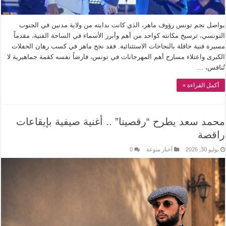
يواصل نجم تونس رؤوف ماهر، الذي كانت بدايته من ولاية مدنين في الجنوب
التونسي، ترسيخ مكانته كواحد من أهم وأبرز الأسماء في الساحة الفنية، مقدماً
مسيرة فنية حافلة بالنجاحات الاستثنائية. فقد نجح ماهر في كسب رهان الحفلات
الكبرى واعتلاء مسارح أهم المهرجانات في تونس، فارضاً نفسه كقمة جماهيرية لا
تُنافس، …
أكمل القراءة »
محمد سعد يطرح “رقصينا” .. أغنية صيفية بإيقاعات
راقصة
يوليو 30, 2026
أخبار منوعة
0