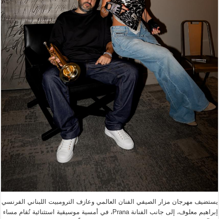
يستضيف مهرجان مزار الصيفي الفنان العالمي وعازف الترومبيت اللبناني الفرنسي
إبراهيم معلوف، إلى جانب الفنانة Prana، في أمسية موسيقية استثنائية تُقام مساء