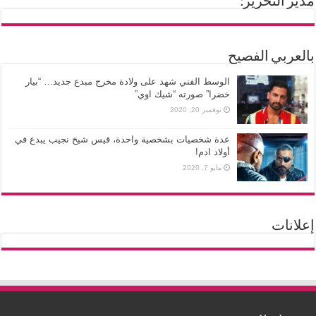
مدير التحرير:
بالعربي الفصيح
الوسط الفني شهد على ولادة مخرج مبدع جديد… “بيار
خضرا” صورته “شيك اوي”
نوفمبر 20, 2020
عدة شخصيات بشخصية واحدة، قيس شيخ نجيب يبدع في
أولاد ادم!
مايو 7, 2020
إعلانات