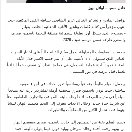
عادل سميا – اوائل نيوز
يواصل الملحن والشاعر الغنائي عزيز الشافعي نشاطه الفني المكثف، حيث
انتهى مؤخراً من كتابة كلمات وتلحين الأغنية الدعائية الخاصة بفيلم
«نصيب»، الذي يشكل أول بطولة سينمائية مطلقة للنجمة ياسمين صبري،
والمقرر طرحه ضمن موسم صيف 2026.
وبحسب المعلومات المتداولة، يعمل صنّاع الفيلم حالياً على اختيار الصوت
الغنائي الذي سيتولى أداء الأغنية، على أن يتم حسم الاسم خلال الأيام
المقبلة تمهيداً لبدء عملية التسجيل، في خطوة ينتظر أن تضيف زخماً إضافياً
للعمل قبل عرضه في دور السينما.
ويحمل الفيلم طابعاً اجتماعياً رومانسياً تدور أحداثه في أجواء صيفية
ساحلية، حيث تؤدي ياسمين صبري شخصية أرملة لملياردير ترث عنه منتجعاً
سياحياً في مدينة الغردقة، لتبدأ رحلة مليئة بالمواقف والتجارب العاطفية بحثاً
عن شريك حياة جديد. وخلال الأحداث تتعرف إلى النجم معتصم النهار، لتنشأ
بينهما قصة تحمل الكثير من المفاجآت والتطورات.
ويضم الفيلم نخبة من الممثلين إلى جانب ياسمين صبري ومعتصم النهار،
من بينهم رحمة أحمد وخالد سرحان ووليد فواز، فيما يتولى تأليفه أحمد