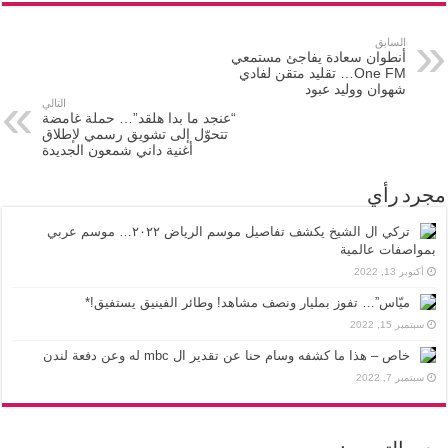
السابق
أنطوان سعادة يفاجئ مستمعي
One FM… تقليد متقن لفادي
شهوان ووليد عبود
التالي
“عنجد ما بدا هلقد”… حملة غامضة
تتحوّل إلى تشويق رسمي لإطلاق
أغنية داني شمعون الجديدة
مجرد رأي
تركي ال الشيخ يكشف تفاصيل موسم الرياض ٢٠٢٢… موسم عربي
بمواصفات عالمية
أكتوبر 13, 2022
ميّاس”… تفوز بمليار ونصف مشاهد! وطائر الفينيق يستفيق!*
سبتمبر 15, 2022
خاص – هذا ما كشفه وسام حنا عن تقدير ال mbc له وعن دفعة لندن
سبتمبر 7, 2022