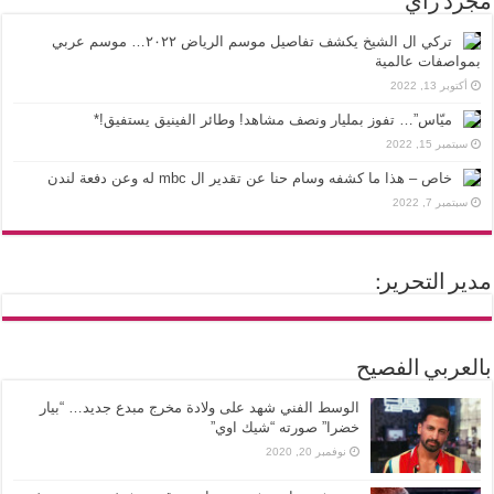
مجرد رأي
تركي ال الشيخ يكشف تفاصيل موسم الرياض ٢٠٢٢… موسم عربي
بمواصفات عالمية
أكتوبر 13, 2022
ميّاس”… تفوز بمليار ونصف مشاهد! وطائر الفينيق يستفيق!*
سبتمبر 15, 2022
خاص – هذا ما كشفه وسام حنا عن تقدير ال mbc له وعن دفعة لندن
سبتمبر 7, 2022
مدير التحرير:
بالعربي الفصيح
الوسط الفني شهد على ولادة مخرج مبدع جديد… “بيار
خضرا” صورته “شيك اوي”
نوفمبر 20, 2020