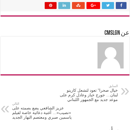
عن cmslgn
السابق
خيال صحرا” تعود لتشعل كازينو
لبنان… جورج خباز وعادل كرم على
موعد جديد مع الجمهور اللبناني
التالي
عزيز الشافعي يضع بصمته على
«نصيب»… أغنية دعائية خاصة لفيلم
ياسمين صبري ومعتصم النهار الجديد