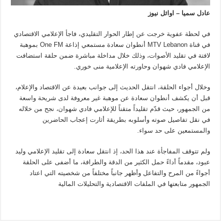
عادل سميا – اوائل نيوز
في لحظة عفوية خرجت عن إطار الحوار التقليدي، فاجأ الإعلامي الاقتصادي
في قناة MTV Lebanon أنطوان سعادة مستمعي إذاعة One FM بموهبة
لافتة في تقليد الأصوات، وذلك خلال مداخلة مباشرة ضمن حلقة استضافت
الإعلامي فادي شهوان وحاورته الإعلامية منى خوري.
وخلال أجواء الحلقة، انتقل الحديث إلى جوانب بعيدة عن الاقتصاد والإعلام،
قبل أن يكشف أنطوان سعادة عن موهبة غير معروفة لدى شريحة واسعة
من الجمهور، حيث قدّم تقليداً متقناً للإعلامي فادي شهوان، نجح من خلاله
في نقل تفاصيل صوته وأسلوبه بطريقة أثارت إعجاب الحاضرين
والمستمعين على حد سواء.
ولم تتوقف المفاجأة عند هذا الحد، إذ انتقل سعادة إلى تقليد الإعلامي وليد
عبود، مقدماً أداءً حمل الكثير من الدقة والطرافة، ما أضفى على الحلقة
أجواءً من المرح والتفاعل وأظهر جانباً مختلفاً من شخصيته التي اعتاد
الجمهور متابعتها في الملفات الاقتصادية والتحليلات المالية