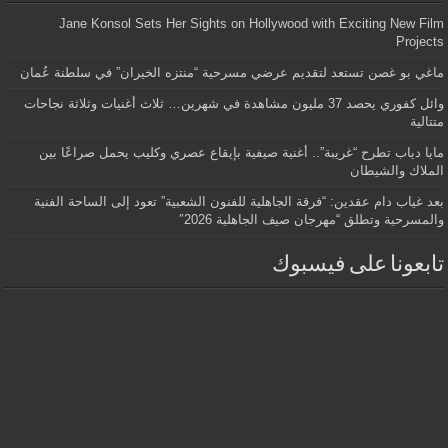
Jane Konsol Sets Her Sights on Hollywood with Exciting New Film
Projects
ماغي بو غصن تستعد لتقديم عرضي مسرحية “منتزه الخيران” في سلطنة عُمان
وائل كفوري يحصد 37 مليون مشاهدة في شهرين… ثلاث أغنيات وثلاثة نجاحات
متتالية
مايا دياب تطرح “غريبة”.. أغنية صيفية بإيقاع عصري وكليب يحمل صراعًا بين
الملاك والشيطان
بعد غياب دام عقدين: “فرقة الجاهلية للفنون الشعبية” تعود إلى الساحة الفنية
والمسرحية وتطلق “مهرجان صيف الجاهلية 2026″
تابعونا على فيسبوك