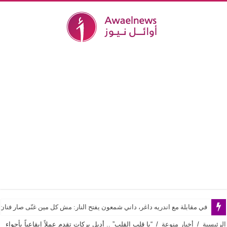
في مقابلة مع اندريه داغر، داني شمعون يفتح النار: مش كل مين غنّى صار فن
الرئيسية
/
أخبار منوعة
/
“يا قلب القلب” .. أديل بركات تقدم عملاً إيقاعياً بأجواء