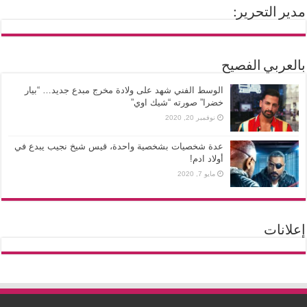
مدير التحرير:
بالعربي الفصيح
الوسط الفني شهد على ولادة مخرج مبدع جديد… “بيار
خضرا” صورته “شيك اوي”
نوفمبر 20, 2020
عدة شخصيات بشخصية واحدة، قيس شيخ نجيب يبدع في
أولاد ادم!
مايو 7, 2020
إعلانات