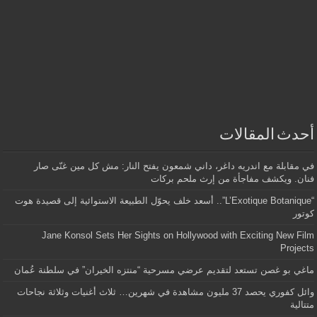
أحدث المقالات
في مقابلة مع اندريه داغر، داني شمعون يفتح النار: مش كل مين غنّى صار
فنان. ويكشف مفاجأة من إرث ملحم بركات
“L’Exotique Botanique”.. أسعد خلف يحوّل الطبيعة الاستوائية إلى قصيدة هوت
كوتور
Jane Konsol Sets Her Sights on Hollywood with Exciting New Film
Projects
ماغي بو غصن تستعد لتقديم عرضي مسرحية “منتزه الخيران” في سلطنة عُمان
وائل كفوري يحصد 37 مليون مشاهدة في شهرين… ثلاث أغنيات وثلاثة نجاحات
متتالية