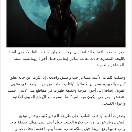
صدرت أحدث أغنيات الفنانة أديل بركات بعنوان “يا قلب القلب”، وهي أغنية
باللهجة المصرية جاءت بقالب غنائي إيقاعي حمل أجواءً رومانسية مليئة
بالمشاعر والحيوية.
وحملت كلمات الأغنية مشاعر حب وعشق واضحة، إذ عبّرت عن حالة تعلق
كبيرة بالحبيب، ومن بين كلماتها: “ياقلب القلب من جوه.. ياحب في منتهى
القوة”، إضافة إلى أجواء مرحة وخفيفة ظهرت في مقاطع مثل “دنيتي جمبك
بتنعنش.. ومزاجي بيكون مية المية”، ما انسجم مع الإيقاع الحيوي للأغنية
وأجواء الكليب.
وصدرت أغنية “يا قلب القلب” على طريقة الفيديو كليب وحمل توقيع
المخرج زياد خوري. ودارت فكرة الكليب حول أديل التي تمتلك حديقة ورد،
وإلى جانبها يقع مربط خيل يملكه شاب، لتنشأ بينهما قصة إعجاب ضمن