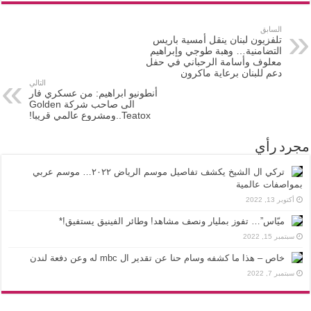
السابق
تلفزيون لبنان ينقل أمسية باريس
التضامنية… وهبة طوجي وإبراهيم
معلوف وأسامة الرحباني في حفل
دعم للبنان برعاية ماكرون
التالي
أنطونيو ابراهيم: من عسكري فار
الى صاحب شركة Golden
Teatox..ومشروع عالمي قريبا!
مجرد رأي
تركي ال الشيخ يكشف تفاصيل موسم الرياض ٢٠٢٢… موسم عربي
بمواصفات عالمية
أكتوبر 13, 2022
ميّاس”… تفوز بمليار ونصف مشاهد! وطائر الفينيق يستفيق!*
سبتمبر 15, 2022
خاص – هذا ما كشفه وسام حنا عن تقدير ال mbc له وعن دفعة لندن
سبتمبر 7, 2022