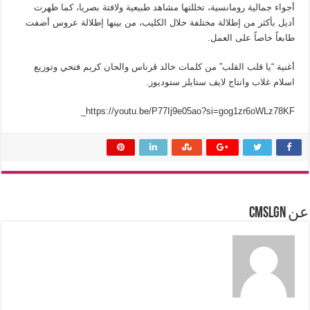
أجواء جمالية رومانسية، تخللتها مشاهد طبيعية ولافتة بصريا، كما ظهرت
أديل بأكثر من إطلالة مختلفة خلال الكليب، من بينها إطلالة عروس أضفت
طابعاً خاصاً على العمل.
أغنية “يا قلب القلب” من كلمات خالد ڤرناس والحان كريم فتحي وتوزيع
اسلام غلاب وانتاج لايف ستايلز ستوديوز.
https://youtu.be/P77Ij9e05ao?si=gog1zr6oWLz78KF_
عن cmslgn