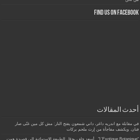
Find us on Facebook
أحدث المقالات
في مقابلة مع اندريه داغر، داني شمعون يفتح النار: مش كل مين غنّى صار
فنان. ويكشف مفاجأة من إرث ملحم بركات
“L’Exotique Botanique”.. أسعد خلف يحوّل الطبيعة الاستوائية إلى قصيدة هوت