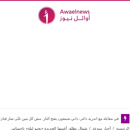
في مقابلة مع اندريه داغر، داني شمعون يفتح النار: مش كل مين غنّى صار فن
الرئيسية
/
أخبار منوعة
/
شنتال تطلق أغنيتها الجديدة «بحبو ليلة» بإحساس