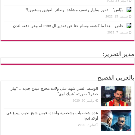
أكتوبر 13, 2022
ميّاس”… تفوز بمليار ونصف مشاهد! وطائر الفينيق يستفيق!*
سبتمبر 15, 2022
خاص – هذا ما كشفه وسام حنا عن تقدير ال mbc له وعن دفعة لندن
سبتمبر 7, 2022
مدير التحرير:
بالعربي الفصيح
الوسط الفني شهد على ولادة مخرج مبدع جديد… “بيار
خضرا” صورته “شيك اوي”
نوفمبر 20, 2020
عدة شخصيات بشخصية واحدة، قيس شيخ نجيب يبدع في
أولاد ادم!
مايو 7, 2020