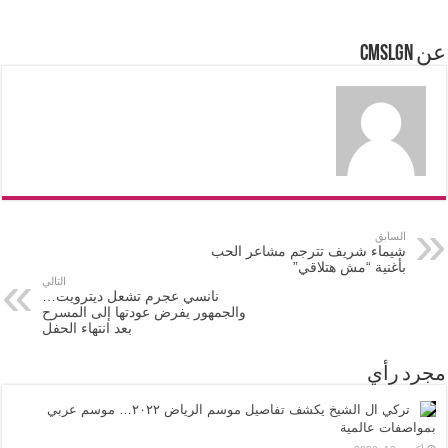
عن cmslgn
السابق
شيماء شريف تترجم مشاعر الحب
بأغنية “مش هتلاقي”
التالي
نانسي عجرم تشعل ديترويت…
والجمهور يفرض عودتها إلى المسرح
بعد انتهاء الحفل
مجرد رأي
تركي ال الشيخ يكشف تفاصيل موسم الرياض ٢٠٢٢… موسم عربي
بمواصفات عالمية