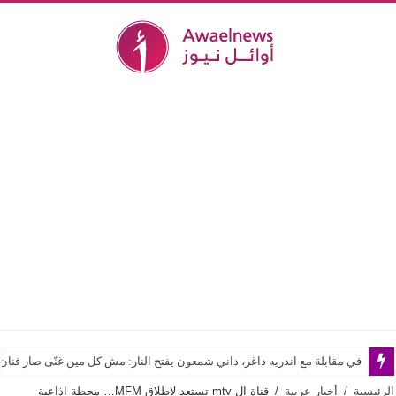
في مقابلة مع اندريه داغر، داني شمعون يفتح النار: مش كل مين غنّى صار فن
الرئيسية
/
أخبار عربية
/
قناة ال mtv تستعد لإطلاق MFM… محطة إذاعية