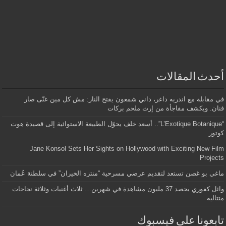
أحدث المقالات
في مقابلة مع اندريه داغر، داني شمعون يفتح النار: مش كل مين غنّى صار
فنان. ويكشف مفاجأة من إرث ملحم بركات
“L’Exotique Botanique”.. أسعد خلف يحوّل الطبيعة الاستوائية إلى قصيدة هوت
كوتور
Jane Konsol Sets Her Sights on Hollywood with Exciting New Film
Projects
ماغي بو غصن تستعد لتقديم عرضي مسرحية “منتزه الخيران” في سلطنة عُمان
وائل كفوري يحصد 37 مليون مشاهدة في شهرين… ثلاث أغنيات وثلاثة نجاحات
متتالية
تابعونا على فيسبوك