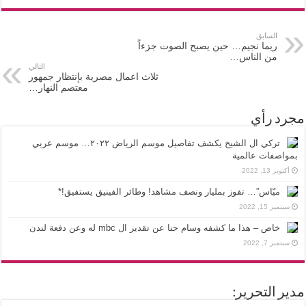
السابق
ريما نجيم… حين يصبح الصوت جزءاً
من الناس…
التالي
ثلاث اعمال مصرية بإنتظار جمهور
معتصم النهار…
مجرد رأي
تركي ال الشيخ يكشف تفاصيل موسم الرياض ٢٠٢٢… موسم عربي
بمواصفات عالمية
أكتوبر 13, 2022
ميّاس”… تفوز بمليار ونصف مشاهد! وطائر الفينيق يستفيق!*
سبتمبر 15, 2022
خاص – هذا ما كشفه وسام حنا عن تقدير ال mbc له وعن دفعة لندن
سبتمبر 7, 2022
مدير التحرير: