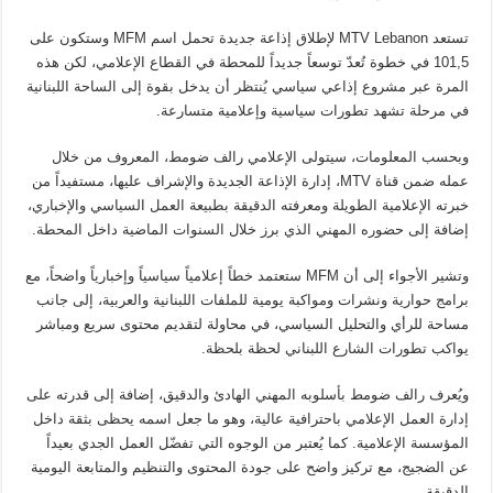
تستعد MTV Lebanon لإطلاق إذاعة جديدة تحمل اسم MFM وستكون على
101,5 في خطوة تُعدّ توسعاً جديداً للمحطة في القطاع الإعلامي، لكن هذه
المرة عبر مشروع إذاعي سياسي يُنتظر أن يدخل بقوة إلى الساحة اللبنانية
في مرحلة تشهد تطورات سياسية وإعلامية متسارعة.
وبحسب المعلومات، سيتولى الإعلامي رالف ضومط، المعروف من خلال
عمله ضمن قناة MTV، إدارة الإذاعة الجديدة والإشراف عليها، مستفيداً من
خبرته الإعلامية الطويلة ومعرفته الدقيقة بطبيعة العمل السياسي والإخباري،
إضافة إلى حضوره المهني الذي برز خلال السنوات الماضية داخل المحطة.
وتشير الأجواء إلى أن MFM ستعتمد خطاً إعلامياً سياسياً وإخبارياً واضحاً، مع
برامج حوارية ونشرات ومواكبة يومية للملفات اللبنانية والعربية، إلى جانب
مساحة للرأي والتحليل السياسي، في محاولة لتقديم محتوى سريع ومباشر
يواكب تطورات الشارع اللبناني لحظة بلحظة.
ويُعرف رالف ضومط بأسلوبه المهني الهادئ والدقيق، إضافة إلى قدرته على
إدارة العمل الإعلامي باحترافية عالية، وهو ما جعل اسمه يحظى بثقة داخل
المؤسسة الإعلامية. كما يُعتبر من الوجوه التي تفضّل العمل الجدي بعيداً
عن الضجيج، مع تركيز واضح على جودة المحتوى والتنظيم والمتابعة اليومية
الدقيقة.