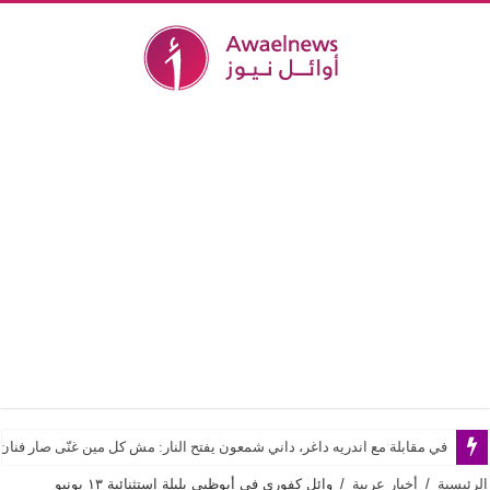
في مقابلة مع اندريه داغر، داني شمعون يفتح النار: مش كل مين غنّى صار فن
الرئيسية
/
أخبار عربية
/
وائل كفوري في أبوظبي بليلة استثنائية ١٣ يونيو