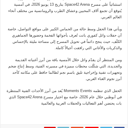
استثنائياً على مسرح Space42 Arena بتاريخ 13 يونيو 2026، في أمسية
يُتوقع أن تجمع آلاف المحبين وعشاق الطرب والرومانسية من مختلف أنحاء
العالم العربي.
ويأتي هذا الحفل وسط حالة من الحماس الكبير على مواقع التواصل، خاصة
أن حفلات وائل كفوري باتت تُعرف بأجوائها الفخمة وحضورها الجماهيري
الكثّف، حيث ينجح دائماً في تحويل المسرح إلى مساحة مليئة بالإحساس
والذكريات والأغاني التي رافقت أجيالاً كاملة.
ومن المنتظر أن يقدّم وائل خلال الأمسية باقة من أبرز أغنياته القديمة
والجديدة، التي شكّلت محطات مميزة في مسيرته الفنية، وسط إنتاج ضخم
وتجهيزات تقنية وإخراجية تليق باسم نجم لطالما حافظ على مكانته كأحد
أبرز نجوم الغناء العربي.
الحفل الذي تنظمه Moments Events يُعد من أبرز الأحداث الفنية المنتظرة
في أبوظبي خلال عام 2026، خاصة مع اختيار مسرح Space42 Arena الذي
بات يحتضن أهم الفعاليات والحفلات العربية والعالمية