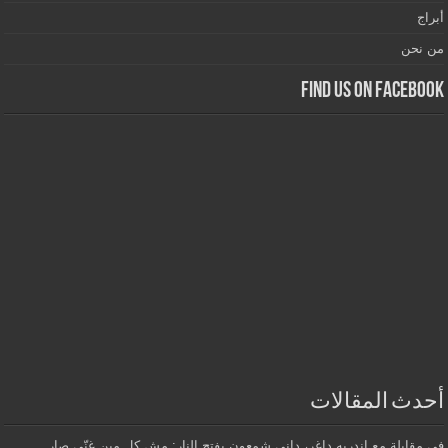
أبراج
من نحن
Find us on Facebook
أحدث المقالات
في مقابلة مع اندريه داغر، داني شمعون يفتح النار: مش كل مين غنّى صار