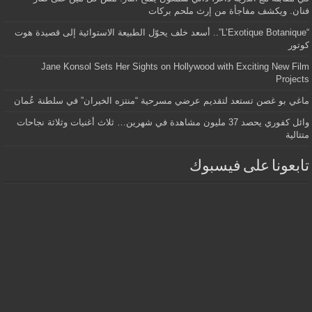
فنان. ويكشف مفاجأة من إرث ملحم بركات
“L’Exotique Botanique”.. أسعد خلف يحوّل الطبيعة الاستوائية إلى قصيدة هوت
كوتور
Jane Konsol Sets Her Sights on Hollywood with Exciting New Film
Projects
ماغي بو غصن تستعد لتقديم عرضي مسرحية “منتزه الخيران” في سلطنة عُمان
وائل كفوري يحصد 37 مليون مشاهدة في شهرين… ثلاث أغنيات وثلاثة نجاحات
متتالية
تابعونا على فيسبوك