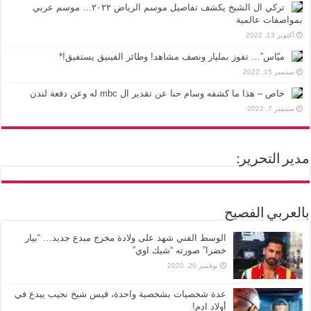
تركي ال الشيخ يكشف تفاصيل موسم الرياض ٢٠٢٢… موسم عربي
بمواصفات عالمية
أكتوبر 13, 2022
ميّاس”… تفوز بمليار ونصف مشاهد! وطائر الفينيق يستفيق!*
سبتمبر 15, 2022
خاص – هذا ما كشفه وسام حنا عن تقدير ال mbc له وعن دفعة لندن
سبتمبر 7, 2022
مدير التحرير:
بالعربي الفصيح
الوسط الفني شهد على ولادة مخرج مبدع جديد… “بيار
خضرا” صورته “شيك اوي”
نوفمبر 20, 2020
عدة شخصيات بشخصية واحدة، قيس شيخ نجيب يبدع في
أولاد ادم!