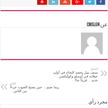
عن cmslgn
السابق
سيف نبيل يحصد النجاح في أولى
حفلاته في أوسلو وكوليكشن
جديد… قريبًا جدّا
التالي
ريما نجيم… حين يصبح الصوت جزءاً
من الناس…
مجرد رأي