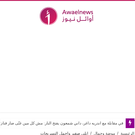
في مقابلة مع اندريه داغر، داني شمعون يفتح النار: مش كل مين غنّى صار فن
الرئيسية
/
موضة وجمال
/
ايلي صفير واجمل التسريحات