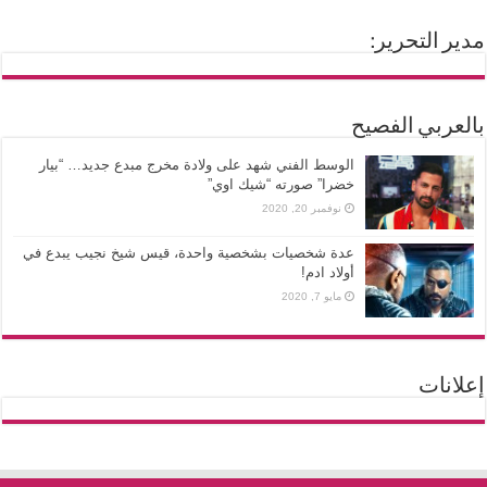
مدير التحرير:
بالعربي الفصيح
الوسط الفني شهد على ولادة مخرج مبدع جديد… “بيار
خضرا” صورته “شيك اوي”
نوفمبر 20, 2020
عدة شخصيات بشخصية واحدة، قيس شيخ نجيب يبدع في
أولاد ادم!
مايو 7, 2020
إعلانات