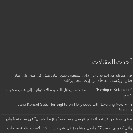
أحدث المقالات
في مقابلة مع اندريه داغر، داني شمعون يفتح النار: مش كل مين غنّى صار
فنان. ويكشف مفاجأة من إرث ملحم بركات
“L’Exotique Botanique”.. أسعد خلف يحوّل الطبيعة الاستوائية إلى قصيدة هوت
كوتور
Jane Konsol Sets Her Sights on Hollywood with Exciting New Film
Projects
ماغي بو غصن تستعد لتقديم عرضي مسرحية “منتزه الخيران” في سلطنة عُمان
وائل كفوري يحصد 37 مليون مشاهدة في شهرين… ثلاث أغنيات وثلاثة نجاحات