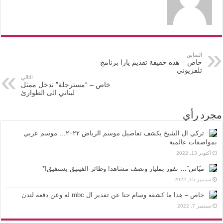
السابق
خاص – هذه حقيقة تقديم يارا برنامج
تلفزيوني
التالي
خاص – “مسترجلة” تدخل ممثل
لبناني الى الطوارئ
مجرد رأي
تركي ال الشيخ يكشف تفاصيل موسم الرياض ٢٠٢٢… موسم عربي
بمواصفات عالمية
أكتوبر 13, 2022
ميّاس”… تفوز بمليار ونصف مشاهد! وطائر الفينيق يستفيق!*
سبتمبر 15, 2022
خاص – هذا ما كشفه وسام حنا عن تقدير ال mbc له وعن دفعة لندن
سبتمبر 7, 2022