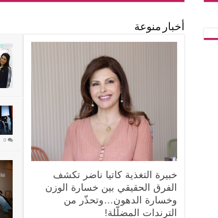
بـ”فوروم دو بيروت
مواجه
0
0
أخبار منوعة
0
خبيرة التغذية كاتيا ناضر تكشف
الفرق الحقيقي بين خسارة الوزن
وخسارة الدهون…وتحذّر من
الترندات المضلّلة!