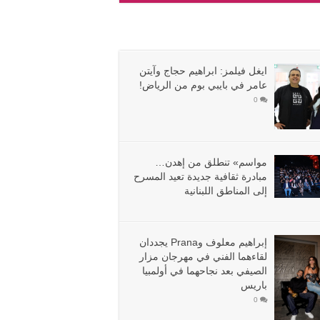
ة
ايغل فيلمز: ابراهيم حجاج وآيتن
عامر في بايبي بوم من الرياض!
0
مواسم» تنطلق من إهدن…
مبادرة ثقافية جديدة تعيد المسرح
إلى المناطق اللبنانية
إبراهيم معلوف وPrana يجددان
لقاءهما الفني في مهرجان مزار
الصيفي بعد نجاحهما في أولمبيا
باريس
0