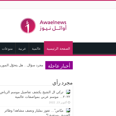
الصفحة الرئيسية
عالمية
عربية
منوعات
مجرد سؤال… هل يتحوّل الموري
أخبار عاجلة
مجرد رأي
تركي ال الشيخ يكشف تفاصيل موسم الرياض
٢٠٢٢… موسم عربي بمواصفات عالمية
أكتوبر 13, 2022
ميّاس”… تفوز بمليار ونصف مشاهد! وطائر
الفينيق يستفيق!*