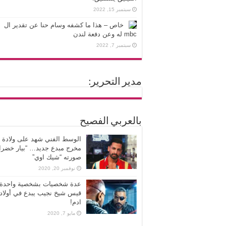
سبتمبر 15, 2022
خاص – هذا ما كشفه وسام حنا عن تقدير ال
mbc له وعن دفعة لندن
سبتمبر 7, 2022
مدير التحرير:
بالعربي الفصيح
الوسط الفني شهد على ولادة
مخرج مبدع جديد… “بيار خضرا”
صورته “شيك اوي”
نوفمبر 20, 2020
عدة شخصيات بشخصية واحدة،
قيس شيخ نجيب يبدع في أولاد
ادم!
مايو 7, 2020