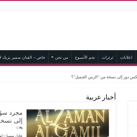
اعلانات
ثرثرات
نجم الأسبوع
من نحن
خاص – الفنان سمير يزبك لا
كس دور إلى نسخة من “الزمن الجميل”؟
أخبار عربية
مجرد سؤا
إلى نسخة
0
عادل سميا – اوا