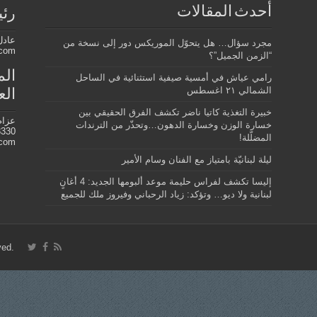
أحدث المقالات
رئي
عادل
مجرد سؤال… هل يتحوّل الموريكس دور إلى نسخة من
.com
“الزمن الجميل”؟
الم
رامي عياش في أمسية صيفية استثنائية في الساحل
الشمالي ٢١ اغسطس
الع
خبيرة التغذية كاتيا ناضر تكشف الفرق الحقيقي بين
عزام
خسارة الوزن وخسارة الدهون…وتحذّر من الترندات
330+
المضلّلة!
.com
ليلة لبنانيّة بامتياز مع الفنان وسام الأمير
إليسا تكشف لفراس حليمة موعد ألبومها الجديد: 4 أغانٍ
لبنانية ولا ديو… وتؤكد: زياد الرحباني وفيروز ملك للجميع
.Copyright Awael News © 2026, All Rights Reserved