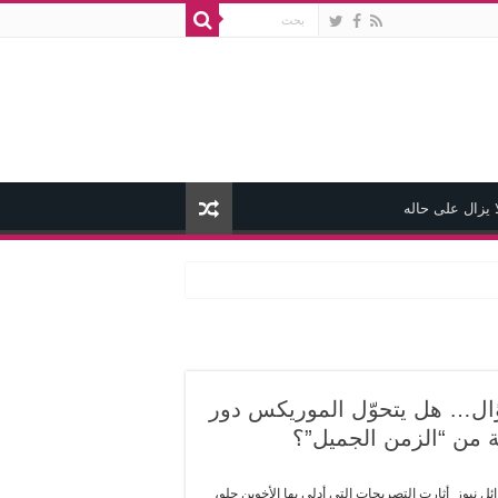
 يزال على حاله
ل… هل يتحوّل الموريكس دور
 من “الزمن الجميل”؟
ئل نيوز أثارت التصريحات التي أدلى بها الأخوين حلو،