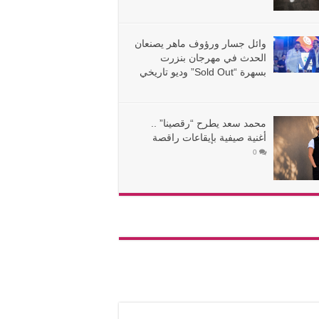
وائل جسار ورؤوف ماهر يصنعان
الحدث في مهرجان بنزرت
بسهرة “Sold Out” وديو تاريخي
محمد سعد يطرح “رقصينا” ..
أغنية صيفية بإيقاعات راقصة
0