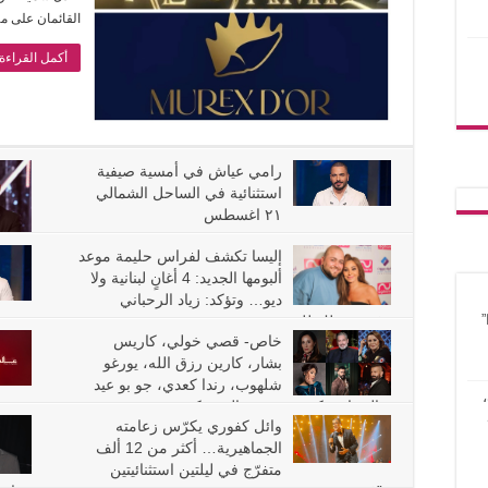
القائمان على 
أكمل القراءة 
رامي عياش في أمسية صيفية
استثنائية في الساحل الشمالي
٢١ اغسطس
0
إليسا تكشف لفراس حليمة موعد
ألبومها الجديد: 4 أغانٍ لبنانية ولا
ديو… وتؤكد: زياد الرحباني
وفيروز ملك للجميع
0
خاص- قصي خولي، كاريس
0
بشار، كارين رزق الله، يورغو
شلهوب، رندا كعدي، جو بو عيد
وبالحرام مكرمين ضمن الموريكس دور
0
وائل كفوري يكرّس زعامته
0
الجماهيرية… أكثر من 12 ألف
متفرّج في ليلتين استثنائيتين