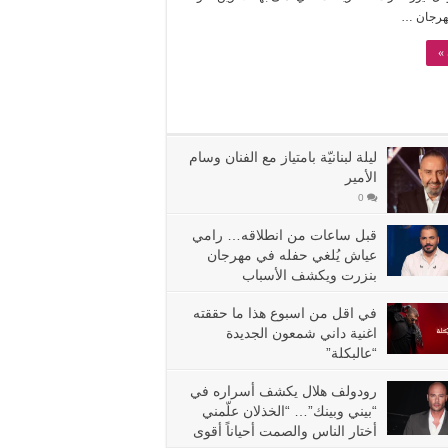
مهرجان …
»
ليلة لبنانيّة بامتياز مع الفنان وسام
الأمير
0
قبل ساعات من انطلاقه… رامي
عياش يُلغي حفله في مهرجان
بنزرت ويكشف الأسباب
في اقل من اسبوع هذا ما حققته
اغنية داني شمعون الجديدة
“عالبكلة”
رودولف هلال يكشف أسراره في
“بيني وبينك”… “الخذلان علّمني
أختار الناس والصمت أحياناً أقوى