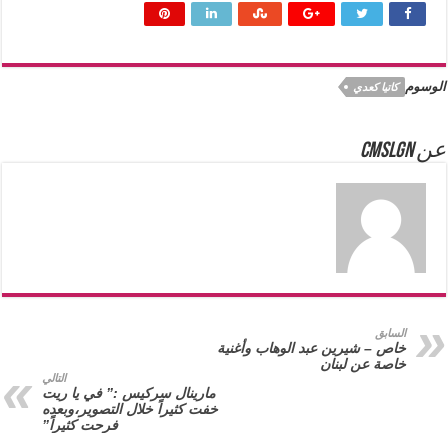
الوسوم
كاتيا كعدي
عن cmslgn
السابق
خاص – شيرين عبد الوهاب وأغنية
خاصة عن لبنان
التالي
مارينال سركيس :” في يا ريت
خفت كثيراً خلال التصوير،وبعده
فرحت كثيراً”