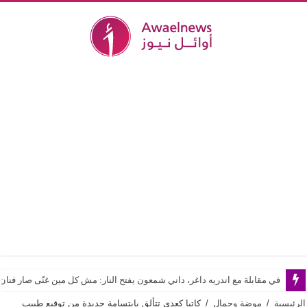
في مقابلة مع اندريه داغر، داني شمعون يفتح النار: مش كل مين غنّى صار فن
الرئيسية
/
موضة وجمال
/
كاتيا كعدي تتألق بإبتسامة جديدة من توقيع طبيب