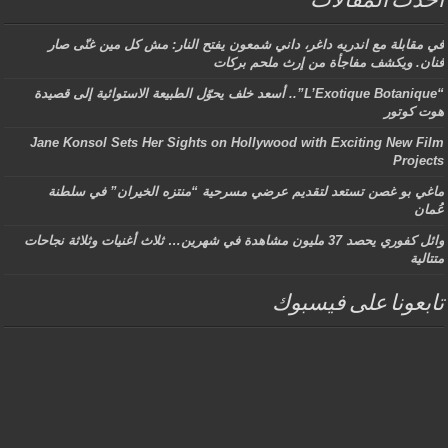
أحدث المقالات
في مقابلة مع اندريه داغر، داني شمعون يفتح النار: مش كل مين غنّى صار
فنان. ويكشف مفاجأة من إرث ملحم بركات
“L’Exotique Botanique”.. أسعد خلف يحوّل الطبيعة الاستوائية إلى قصيدة
هوت كوتور
Jane Konsol Sets Her Sights on Hollywood with Exciting New Film
Projects
ماغي بو غصن تستعد لتقديم عرضي مسرحية “منتزه الخيران” في سلطنة
عُمان
وائل كفوري يحصد 37 مليون مشاهدة في شهرين… ثلاث أغنيات وثلاثة نجاحات
متتالية
تابعونا على فيسبوك