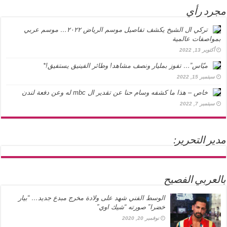
مجرد رأي
تركي ال الشيخ يكشف تفاصيل موسم الرياض ٢٠٢٢… موسم عربي
بمواصفات عالمية
أكتوبر 13, 2022
ميّاس”… تفوز بمليار ونصف مشاهد! وطائر الفينيق يستفيق!*
سبتمبر 15, 2022
خاص – هذا ما كشفه وسام حنا عن تقدير ال mbc له وعن دفعة لندن
سبتمبر 7, 2022
مدير التحرير:
بالعربي الفصيح
الوسط الفني شهد على ولادة مخرج مبدع جديد… “بيار
خضرا” صورته “شيك اوي”
نوفمبر 20, 2020