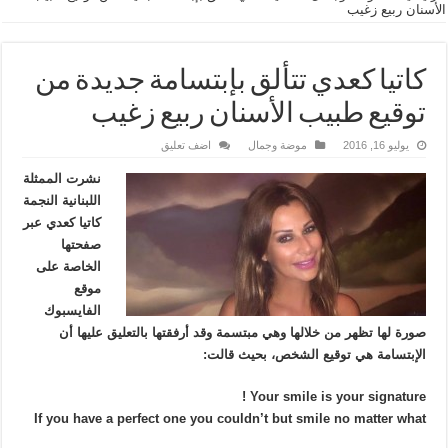
الأسنان ربيع زغيب
كاتيا كعدي تتألق بإبتسامة جديدة من
توقيع طبيب الأسنان ربيع زغيب
يوليو 16, 2016
موضة وجمال
اضف تعليق
نشرت الممثلة
اللبنانية النجمة
كاتيا كعدي عبر
صفحتها
الخاصة على
موقع
الفايسبوك
صورة لها تظهر من خلالها وهي مبتسمة وقد أرفقتها بالتعليق عليها أن
الإبتسامة هي توقيع الشخص، بحيث قالت:
Your smile is your signature !
If you have a perfect one you couldn’t but smile no matter what