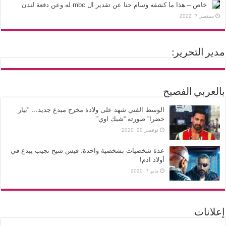
خاص – هذا ما كشفه وسام حنا عن تقدير ال mbc له وعن دفعة لندن
سبتمبر 7, 2022
مدير التحرير:
بالعربي الفصيح
الوسط الفني شهد على ولادة مخرج مبدع جديد… “بيار
خضرا” صورته “شيك اوي”
نوفمبر 20, 2020
عدة شخصيات بشخصية واحدة، قيس شيخ نجيب يبدع في
أولاد ادم!
مايو 7, 2020
إعلانات