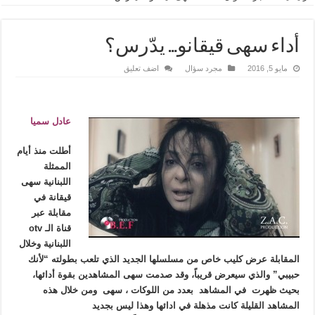
أداء سهى قيقانو… يدّرس؟
مايو 5, 2016
مجرد سؤال
اضف تعليق
عادل سميا
أطلت منذ أيام
الممثلة
اللبنانية سهى
قيقانة في
مقابلة عبر
قناة الـ otv
اللبنانية وخلال
المقابلة عرض كليب خاص من مسلسلها الجديد الذي تلعب بطولته “لأنك
حبيبي” والذي سيعرض قريباً، وقد صدمت سهى المشاهدين بقوة أدائها،
بحيث ظهرت في المشاهد بعدد من اللوكات ، سهى ومن خلال هذه
المشاهد القليلة كانت مذهلة في ادائها وهذا ليس بجديد