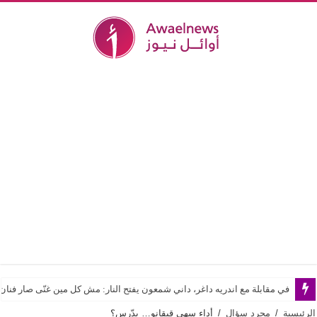
في مقابلة مع اندريه داغر، داني شمعون يفتح النار: مش كل مين غنّى صار فن
الرئيسية
/
مجرد سؤال
/
أداء سهى قيقانو… يدّرس؟