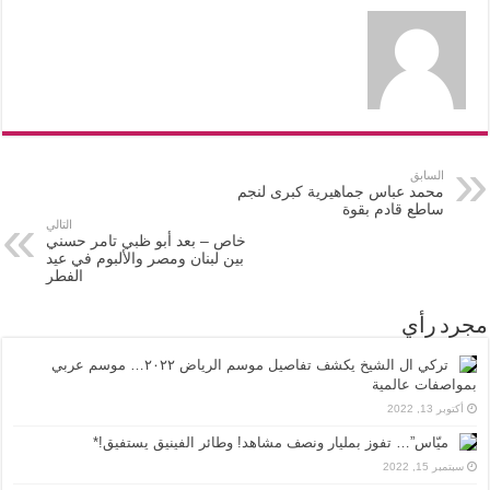
السابق
محمد عباس جماهيرية كبرى لنجم
ساطع قادم بقوة
التالي
خاص – بعد أبو ظبي تامر حسني
بين لبنان ومصر والألبوم في عيد
الفطر
مجرد رأي
تركي ال الشيخ يكشف تفاصيل موسم الرياض ٢٠٢٢… موسم عربي
بمواصفات عالمية
أكتوبر 13, 2022
ميّاس”… تفوز بمليار ونصف مشاهد! وطائر الفينيق يستفيق!*
سبتمبر 15, 2022