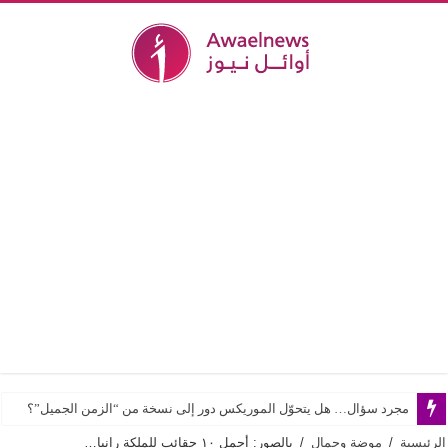
مجرد سؤال… هل يتحوّل الموريكس دور إلى نسخة من “الزمن الجميل”؟
الرئيسية
/
موضة وجمال
/
بالصور: أجمل ١٠ حقائب للملكة رانيا…