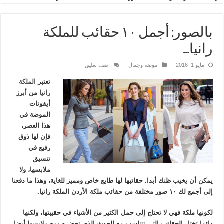
بالصور: أجمل ١٠ حقائب للملكة
رانيا…
مايو 1, 2016
موضة وجمال
اضف تعليق
تعتبر
الملكة
رانيا
من أبرز
أيقونات
الموضة في
هذا العصر،
فإن لها ذوق
رفيع في
تنسيق
ملابسها، ولا
يمكن أن يخيب ظنك أبدا. حقائبها لها طابع خاص ومميز للغاية، وهذا ما دفعنا
إلى أجمع لك ١٠ صور مختلفة من حقائب ملكة الأردن الملكة رانيا.
لكونها ملكة فهي لا تحتاج إلى حمل الكثير من الأشياء في حقيبتها، ولكنها
دائما تختار الحقائب التي تتناسب مع الحدث الذي تحضره ومع ملابسها أيضا.