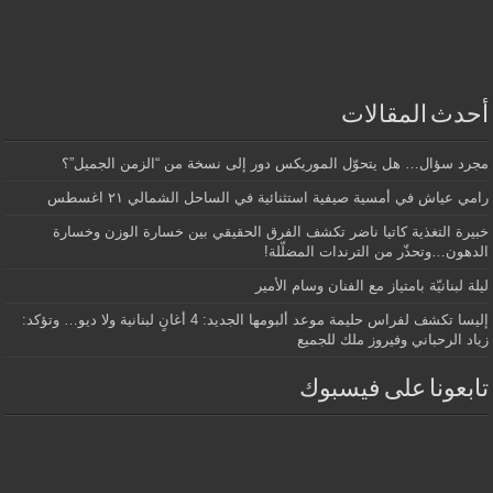
أحدث المقالات
مجرد سؤال… هل يتحوّل الموريكس دور إلى نسخة من “الزمن الجميل”؟
رامي عياش في أمسية صيفية استثنائية في الساحل الشمالي ٢١ اغسطس
خبيرة التغذية كاتيا ناضر تكشف الفرق الحقيقي بين خسارة الوزن وخسارة
الدهون…وتحذّر من الترندات المضلّلة!
ليلة لبنانيّة بامتياز مع الفنان وسام الأمير
إليسا تكشف لفراس حليمة موعد ألبومها الجديد: 4 أغانٍ لبنانية ولا ديو… وتؤكد:
زياد الرحباني وفيروز ملك للجميع
تابعونا على فيسبوك