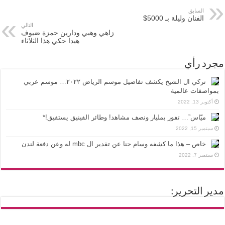
السابق
الفنان وليلة بـ 5000$
التالي
زاهي وهبي ودارين حمزة ضيوف
هيدا حكي هذا الثلاثاء
مجرد رأي
تركي ال الشيخ يكشف تفاصيل موسم الرياض ٢٠٢٢… موسم عربي
بمواصفات عالمية
أكتوبر 13, 2022
ميّاس”… تفوز بمليار ونصف مشاهد! وطائر الفينيق يستفيق!*
سبتمبر 15, 2022
خاص – هذا ما كشفه وسام حنا عن تقدير ال mbc له وعن دفعة لندن
سبتمبر 7, 2022
مدير التحرير: