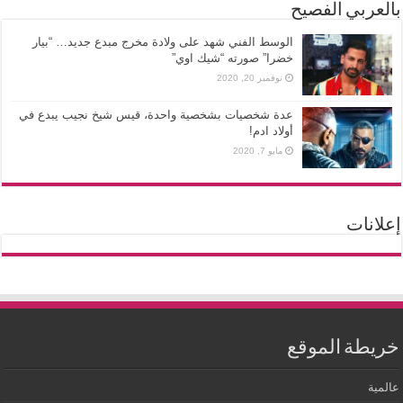
بالعربي الفصيح
الوسط الفني شهد على ولادة مخرج مبدع جديد… “بيار
خضرا” صورته “شيك اوي”
نوفمبر 20, 2020
عدة شخصيات بشخصية واحدة، قيس شيخ نجيب يبدع في
أولاد ادم!
مايو 7, 2020
إعلانات
خريطة الموقع
عالمية