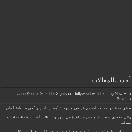
أحدث المقالات
Jane Konsol Sets Her Sights on Hollywood with Exciting New Film
Projects
ماغي بو غصن تستعد لتقديم عرضي مسرحية “منتزه الخيران” في سلطنة عُمان
وائل كفوري يحصد 37 مليون مشاهدة في شهرين… ثلاث أغنيات وثلاثة نجاحات
متتالية
مايا دياب تطرح “غريبة”.. أغنية صيفية بإيقاع عصري وكليب يحمل صراعًا بين