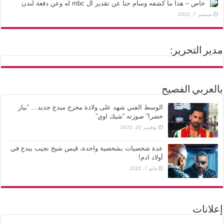
خاص – هذا ما كشفه وسام حنا عن تقدير ال mbc له وعن دفعة لندن
سبتمبر 7, 2022
مدير التحرير:
بالعربي الفصيح
الوسط الفني شهد على ولادة مخرج مبدع جديد… “بيار
خضرا” صورته “شيك اوي”
نوفمبر 20, 2020
عدة شخصيات بشخصية واحدة، قيس شيخ نجيب يبدع في
أولاد ادم!
مايو 7, 2020
إعلانات