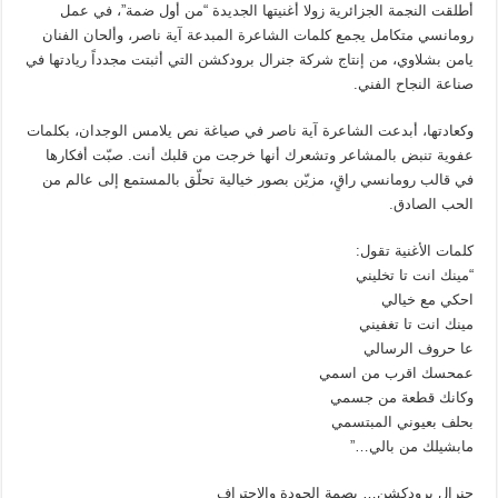
أطلقت النجمة الجزائرية زولا أغنيتها الجديدة “من أول ضمة”، في عمل
رومانسي متكامل يجمع كلمات الشاعرة المبدعة آية ناصر، وألحان الفنان
يامن بشلاوي، من إنتاج شركة جنرال برودكشن التي أثبتت مجدداً ريادتها في
صناعة النجاح الفني.
وكعادتها، أبدعت الشاعرة آية ناصر في صياغة نص يلامس الوجدان، بكلمات
عفوية تنبض بالمشاعر وتشعرك أنها خرجت من قلبك أنت. صبّت أفكارها
في قالب رومانسي راقٍ، مزيّن بصور خيالية تحلّق بالمستمع إلى عالم من
الحب الصادق.
كلمات الأغنية تقول:
“مينك انت تا تخليني
احكي مع خيالي
مينك انت تا تغفيني
عا حروف الرسالي
عمحسك اقرب من اسمي
وكانك قطعة من جسمي
بحلف بعيوني المبتسمي
مابشيلك من بالي…”
جنرال برودكشن… بصمة الجودة والاحتراف