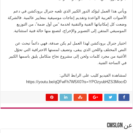
ويأتي هذا العمل ليؤكد الدور الكبير الذي تلعبه جنرال برودكشن في دعم
الأصوات العربية الواعدة وتقديم إنتاجات موسيقية بمعايير عالمية. فالشركة
وضعت كل إمكانياتها الفنية والتقنية لخدمة “من أول ضمة”، من التوزيع
الموسيقي المتقن إلى التصوير والإخراج، لتصنع منها حالة فنية استثنائية.
اختيار جنرال برودكشن لهذا العمل لم يكن صدفة، فهي دائماً تبحث عن
النص المختلف واللحن الذي يبقى، وتضيف لمستها الاحترافية التي تحوّل
الأغنية من مجرد كلمات ولحن إلى مشروع نجاح متكامل يليق باسمها الكبير
في الساحة الفنية.
لمشاهدة الفيديو كليب على الرابط التالي:
https://youtu.be/qQFwFh7W5X0?is=YPOzyubHZS3MocrD
عن cmslgn