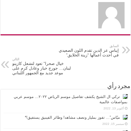
السابق
إيناس عز الدين تقدم اللون الصعيدي
في أحدث أعمالها “زينة الخلايق”
التالي
خيال صحرا” تعود لتشعل كازينو
لبنان… جورج خباز وعادل كرم على
موعد جديد مع الجمهور اللبناني
مجرد رأي
تركي ال الشيخ يكشف تفاصيل موسم الرياض ٢٠٢٢… موسم عربي
بمواصفات عالمية
أكتوبر 13, 2022
ميّاس”… تفوز بمليار ونصف مشاهد! وطائر الفينيق يستفيق!*
سبتمبر 15, 2022