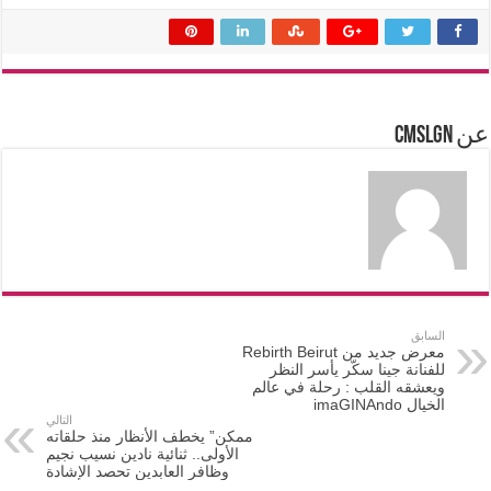
عن cmslgn
السابق
معرض جديد من Rebirth Beirut
للفنانة جينا سكّر يأسر النظر
ويعشقه القلب : رحلة في عالم
الخيال imaGINAndo
التالي
ممكن” يخطف الأنظار منذ حلقاته
الأولى.. ثنائية نادين نسيب نجيم
وظافر العابدين تحصد الإشادة