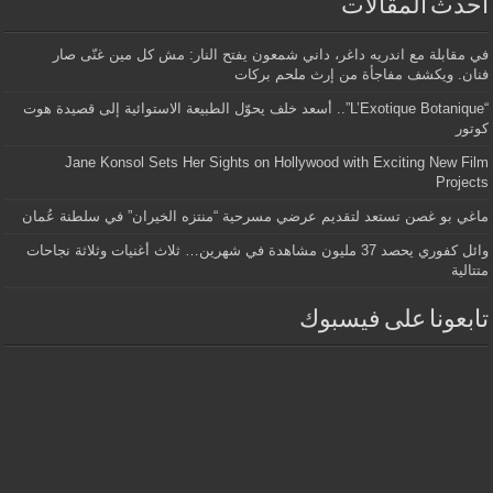
أحدث المقالات
في مقابلة مع اندريه داغر، داني شمعون يفتح النار: مش كل مين غنّى صار
فنان. ويكشف مفاجأة من إرث ملحم بركات
“L’Exotique Botanique”.. أسعد خلف يحوّل الطبيعة الاستوائية إلى قصيدة هوت
كوتور
Jane Konsol Sets Her Sights on Hollywood with Exciting New Film
Projects
ماغي بو غصن تستعد لتقديم عرضي مسرحية “منتزه الخيران” في سلطنة عُمان
وائل كفوري يحصد 37 مليون مشاهدة في شهرين… ثلاث أغنيات وثلاثة نجاحات
متتالية
تابعونا على فيسبوك