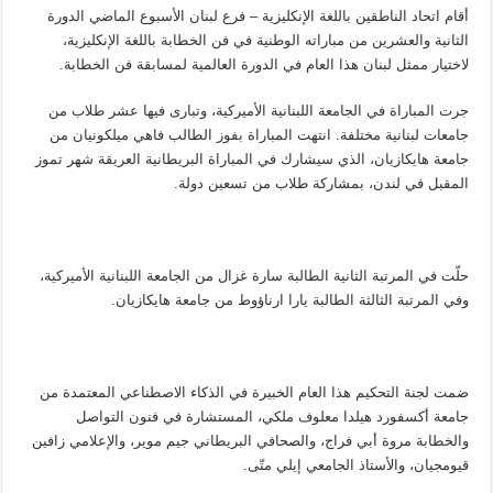
أقام
اتحاد الناطقين باللغة الإنكليزية – فرع لبنان
الأسبوع الماضي
الدورة
الثانية والعشرين من مباراته الوطنية في فن الخطابة باللغة الإنكليزية،
لاختيار ممثل لبنان هذا العام في الدورة العالمية لمسابقة
فن
الخطابة
.
جرت المباراة في الجامعة اللبنانية الأميركية، وتبارى فيها عشر طلاب من
جامعات لبنانية مختلفة
. انتهت المباراة بفوز
الطالب فاهي
ميلكونيان
من
جامعة
هايكازيان
،
الذي سيشارك في المباراة
البريطانية العريقة
شهر
تموز
المقبل في لندن، بمشاركة طلاب من تسعين
دولة
.
حلّت في المرتبة الثانية الطالبة سارة غزال من الجامعة اللبنانية الأميركية
،
وفي المرتبة الثالثة الطالبة يارا ارناؤوط من
جامعة
هايكازيان
.
ضمت لجنة التحكيم هذا العام الخبيرة في الذكاء الاصطناعي المعتمدة من
جامعة أكسفورد هيلدا معلوف ملكي،
المستشارة
في فنون التواصل
والخطابة مروة أبي فراج، والصحافي البريطاني جيم موير، والإعلامي زافين
قيومجيان، والأستاذ الجامعي إيلي متّى
.