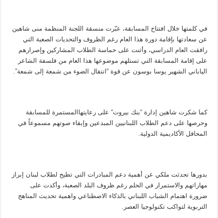
في كلمتها خلال افتتاح المسابقة، عبّرت منسقة اللجنة المنظمة منى شاهين
عن سعادتها بإقامة دورة هذا العام رغم الظروف والتحديات الصعبة التي
رافقت العام الدراسي، وأثنت على حماسة الطلاب المشاركين وإصرارهم
على إقامة المسابقة
التي تستلهم موضوعها هذا العام
من
فلسفة
ا
لشاعر
الياباني الشهير
ي
وسا
بوسون
عن
قوة
“
انتقال الضوء من شمعة إلى
شمعة”
.
كما شكرت شاهين
إدارة “
بنك بيروت
“
على رعايته
ا
المستمرة للمسابقة
وحرصه
ا
على دعم الطلاب
اللبنانيين المبدعين
وإبقاء صوتهم مسموعاً في
المحافل الأكاديمية
الدولية
.
بدورها تحدثت ملكي عن أهمية دعم المبادرات التي تطيح لطلاب لبنان
إبراز
مهاراتهم والاستمرار في الحلم
رغم ظروف البلد الصعبة،
وأكدت على
ضرورة اهتمام الشباب اللبناني بالذكاء الاصطناعي واهمية تحديث المناهج
التربوية لتواكب تكنولوجيا العصر.