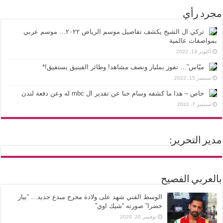
مجرد رأي
تركي ال الشيخ يكشف تفاصيل موسم الرياض ٢٠٢٢… موسم عربي
بمواصفات عالمية
أكتوبر 13, 2022
ميّاس”… تفوز بمليار ونصف مشاهد! وطائر الفينيق يستفيق!*
سبتمبر 15, 2022
خاص – هذا ما كشفه وسام حنا عن تقدير ال mbc له وعن دفعة لندن
سبتمبر 7, 2022
مدير التحرير:
بالعربي الفصيح
الوسط الفني شهد على ولادة مخرج مبدع جديد… “بيار
خضرا” صورته “شيك اوي”
نوفمبر 20, 2020