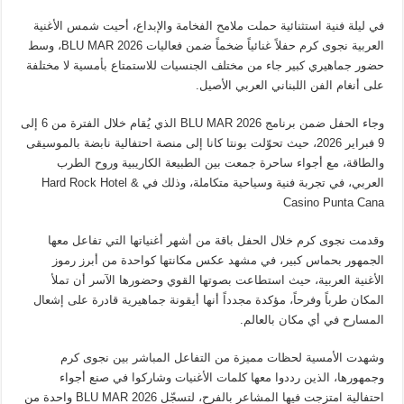
في ليلة فنية استثنائية حملت ملامح الفخامة والإبداع، أحيت شمس الأغنية
العربية نجوى كرم حفلاً غنائياً ضخماً ضمن فعاليات BLU MAR 2026، وسط
حضور جماهيري كبير جاء من مختلف الجنسيات للاستمتاع بأمسية لا مختلفة
على أنغام الفن اللبناني العربي الأصيل.
وجاء الحفل ضمن برنامج BLU MAR 2026 الذي يُقام خلال الفترة من 6 إلى
9 فبراير 2026، حيث تحوّلت بونتا كانا إلى منصة احتفالية نابضة بالموسيقى
والطاقة، مع أجواء ساحرة جمعت بين الطبيعة الكاريبية وروح الطرب
العربي، في تجربة فنية وسياحية متكاملة، وذلك في Hard Rock Hotel &
Casino Punta Cana
وقدمت نجوى كرم خلال الحفل باقة من أشهر أغنياتها التي تفاعل معها
الجمهور بحماس كبير، في مشهد عكس مكانتها كواحدة من أبرز رموز
الأغنية العربية، حيث استطاعت بصوتها القوي وحضورها الآسر أن تملأ
المكان طرباً وفرحاً، مؤكدة مجدداً أنها أيقونة جماهيرية قادرة على إشعال
المسارح في أي مكان بالعالم.
وشهدت الأمسية لحظات مميزة من التفاعل المباشر بين نجوى كرم
وجمهورها، الذين رددوا معها كلمات الأغنيات وشاركوا في صنع أجواء
احتفالية امتزجت فيها المشاعر بالفرح، لتسجّل BLU MAR 2026 واحدة من