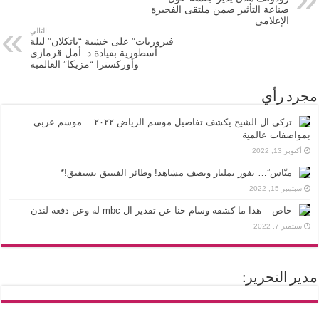
صناعة التأثير ضمن ملتقى الفجيرة
الإعلامي
التالي
فيروزيات” على خشبة “باتكلان” ليلة
أسطورية بقيادة د. أمل قرمازي
وأوركسترا “مزيكا” العالمية
مجرد رأي
تركي ال الشيخ يكشف تفاصيل موسم الرياض ٢٠٢٢… موسم عربي
بمواصفات عالمية
أكتوبر 13, 2022
ميّاس”… تفوز بمليار ونصف مشاهد! وطائر الفينيق يستفيق!*
سبتمبر 15, 2022
خاص – هذا ما كشفه وسام حنا عن تقدير ال mbc له وعن دفعة لندن
سبتمبر 7, 2022
مدير التحرير: