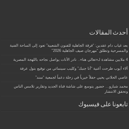
أحدث المقالات
بعد غياب دام عقدين: “فرقة الجاهلية للفنون الشعبية” تعود إلى الساحة الفنية
والمسرحية وتطلق “مهرجان صيف الجاهلية 2026″
4 ملايين مشاهدة لـ«تعالي هنا».. نادر الأتات يواصل نجاحه باللهجة المصرية
آلاء أيوب طرحت أغنية “أنا جنبك” وكليب سينمائي من توقيع بتول عرفة
عاصي الحلاني يحيي حفلاً خيرياً في زحلة دعماً لجمعية “سند”
محمد شبارو… حضور يتوسع على شاشة قناة الجديد وتقارير تلامس الناس
وتحقق الانتشار
تابعونا على فيسبوك