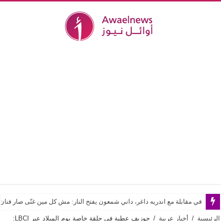
في مقابلة مع اندريه داغر، داني شمعون يفتح النار: مش كل مين غنّى صار فن
الرئيسية
/
أخبار عربية
/
جوزيف عطية في حلقة خاصة يوم الميلاد عبر LBCI: