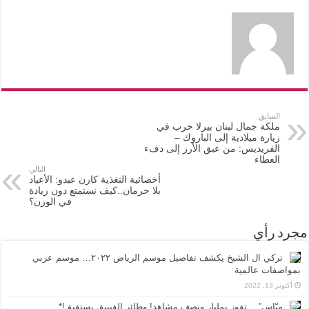
السابق
ملكة جمال لبنان بيرلا حرب في
زيارة ميلادية إلى الباروك –
الفريديس: من عبق الأرز إلى دفء
العطاء
التالي
أخصائية التغذية كارن عبدو: الأعياد
بلا حرمان..كيف نستمتع دون زيادة
في الوزن؟
مجرد رأي
تركي ال الشيخ يكشف تفاصيل موسم الرياض ٢٠٢٢… موسم عربي
بمواصفات عالمية
أكتوبر 13, 2022
ميّاس”… تفوز بمليار ونصف مشاهد! وطائر الفينيق يستفيق!*