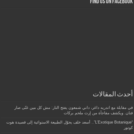
Find us on Facebook
أحدث المقالات
في مقابلة مع اندريه داغر، داني شمعون يفتح النار: مش كل مين غنّى صار
فنان. ويكشف مفاجأة من إرث ملحم بركات
“L’Exotique Botanique”.. أسعد خلف يحوّل الطبيعة الاستوائية إلى قصيدة هوت
كوتور