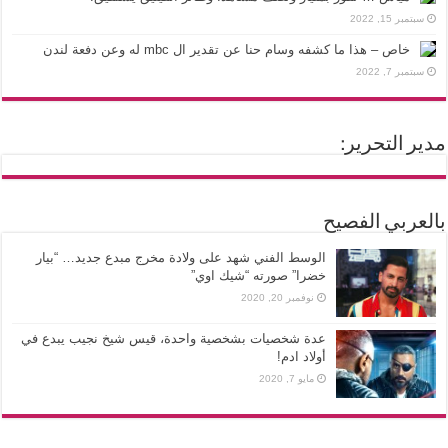
سبتمبر 15, 2022
خاص – هذا ما كشفه وسام حنا عن تقدير ال mbc له وعن دفعة لندن
سبتمبر 7, 2022
مدير التحرير:
بالعربي الفصيح
الوسط الفني شهد على ولادة مخرج مبدع جديد… “بيار
خضرا” صورته “شيك اوي”
نوفمبر 20, 2020
عدة شخصيات بشخصية واحدة، قيس شيخ نجيب يبدع في
أولاد ادم!
مايو 7, 2020