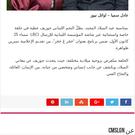
عادل سميا – اوائل نيوز
بمناسبة عيد الميلاد المجيد، يطلّ النجم اللبناني جوزيف عطية في حلقة
خاصة واستثنائية عبر شاشة المؤسسة اللبنانية للإرسال LBCI مساء 25
كانون الأول، ضمن برنامج بعنوان “حَجَر عَ حَجَر”، من تقديم الإعلامية نسرين
ظواهرة.
الحلقة ستُعرض بروحية ميلادية مختلفة، حيث يتحدث جوزيف عن معاني
الميلاد، ويكشف عن جانب إنساني وشخصي من حياته، بين الإيمان، العائلة،
والنجاح الفني.
عن cmslgn