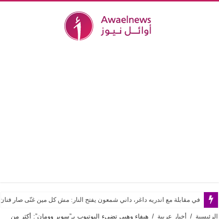
في مقابلة مع اندريه داغر، داني شمعون يفتح النار: مش كل مين غنّى صار فن
الرئيسية
/
أخبار عربية
/
هيفاء وهبي تضيء اليوتيوب بـ”سوبر وومان”: أكثر من