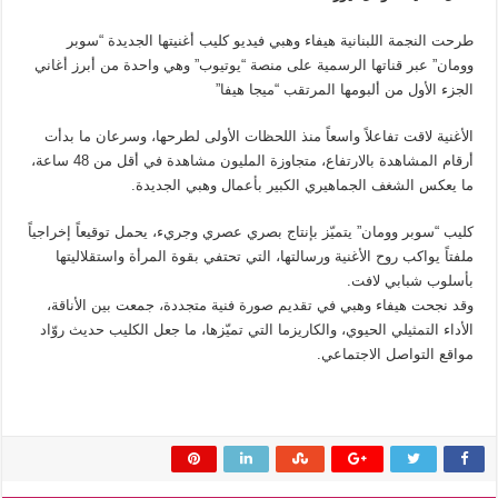
طرحت النجمة اللبنانية هيفاء وهبي فيديو كليب أغنيتها الجديدة “سوبر
وومان” عبر قناتها الرسمية على منصة “يوتيوب” وهي واحدة من أبرز أغاني
الجزء الأول من ألبومها المرتقب “ميجا هيفا”
الأغنية لاقت تفاعلاً واسعاً منذ اللحظات الأولى لطرحها، وسرعان ما بدأت
أرقام المشاهدة بالارتفاع، متجاوزة المليون مشاهدة في أقل من 48 ساعة،
ما يعكس الشغف الجماهيري الكبير بأعمال وهبي الجديدة.
كليب “سوبر وومان” يتميّز بإنتاج بصري عصري وجريء، يحمل توقيعاً إخراجياً
ملفتاً يواكب روح الأغنية ورسالتها، التي تحتفي بقوة المرأة واستقلاليتها
بأسلوب شبابي لافت.
وقد نجحت هيفاء وهبي في تقديم صورة فنية متجددة، جمعت بين الأناقة،
الأداء التمثيلي الحيوي، والكاريزما التي تميّزها، ما جعل الكليب حديث روّاد
مواقع التواصل الاجتماعي.