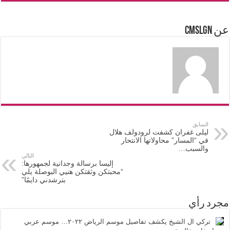
عن cmslgn
السابق
ليلى غفران كشفت لرودولف هلال
في “المسار” محاولاتها الانتحار
والسبب…
التالي
إليسا برسالة وجدانية لجمهورها:
“محبتكن وثقتكن هنيي البوصلة يلي
بترشدني دايمًا”
مجرد رأي
تركي ال الشيخ يكشف تفاصيل موسم الرياض ٢٠٢٢… موسم عربي