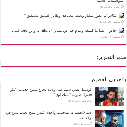
بمواصفات عالمية
أكتوبر 13, 2022
ميّاس”… تفوز بمليار ونصف مشاهد! وطائر الفينيق يستفيق!*
سبتمبر 15, 2022
خاص – هذا ما كشفه وسام حنا عن تقدير ال mbc له وعن دفعة لندن
سبتمبر 7, 2022
مدير التحرير:
بالعربي الفصيح
الوسط الفني شهد على ولادة مخرج مبدع جديد… “بيار
خضرا” صورته “شيك اوي”
نوفمبر 20, 2020
عدة شخصيات بشخصية واحدة، قيس شيخ نجيب يبدع في
أولاد ادم!
مايو 7, 2020