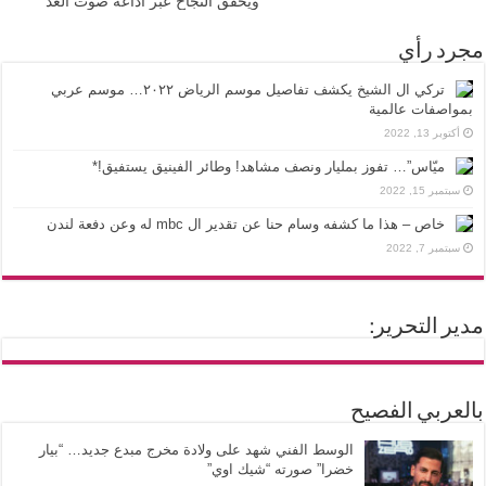
ويحقق النجاح عبر اذاعة صوت الغد
مجرد رأي
تركي ال الشيخ يكشف تفاصيل موسم الرياض ٢٠٢٢… موسم عربي
بمواصفات عالمية
أكتوبر 13, 2022
ميّاس”… تفوز بمليار ونصف مشاهد! وطائر الفينيق يستفيق!*
سبتمبر 15, 2022
خاص – هذا ما كشفه وسام حنا عن تقدير ال mbc له وعن دفعة لندن
سبتمبر 7, 2022
مدير التحرير:
بالعربي الفصيح
الوسط الفني شهد على ولادة مخرج مبدع جديد… “بيار
خضرا” صورته “شيك اوي”