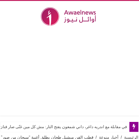
في مقابلة مع اندريه داغر، داني شمعون يفتح النار: مش كل مين غنّى صار فن
الرئيسية
/
أخبار منوعة
/
قطب الفن ميشيل طحان يطلق أغنية “سبحان من صور”