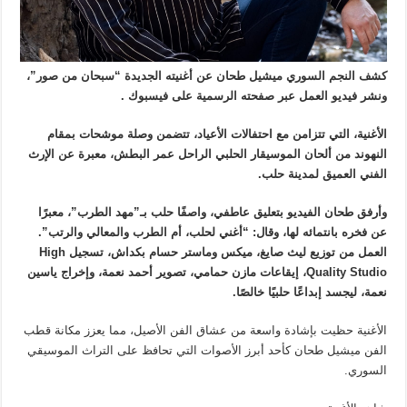
كشف النجم السوري ميشيل طحان عن أغنيته الجديدة “سبحان من صور”،
ونشر فيديو العمل عبر صفحته الرسمية على فيسبوك .
الأغنية، التي تتزامن مع احتفالات الأعياد، تتضمن وصلة موشحات بمقام
النهوند من ألحان الموسيقار الحلبي الراحل عمر البطش، معبرة عن الإرث
الفني العميق لمدينة حلب.
وأرفق طحان الفيديو بتعليق عاطفي، واصفًا حلب بـ”مهد الطرب”، معبرًا
عن فخره بانتمائه لها، وقال: “أغني لحلب، أم الطرب والمعالي والرتب”.
العمل من توزيع ليث صايغ، ميكس وماستر حسام بكداش، تسجيل High
Quality Studio، إيقاعات مازن حمامي، تصوير أحمد نعمة، وإخراج ياسين
نعمة، ليجسد إبداعًا حلبيًا خالصًا.
الأغنية حظيت بإشادة واسعة من عشاق الفن الأصيل، مما يعزز مكانة قطب
الفن ميشيل طحان كأحد أبرز الأصوات التي تحافظ على التراث الموسيقي
السوري.