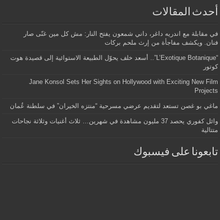
أحدث المقالات
في مقابلة مع اندريه داغر، داني شمعون يفتح النار: مش كل مين غنّى صار
فنان. ويكشف مفاجأة من إرث ملحم بركات
“L’Exotique Botanique”.. أسعد خلف يحوّل الطبيعة الاستوائية إلى قصيدة هوت
كوتور
Jane Konsol Sets Her Sights on Hollywood with Exciting New Film
Projects
ماغي بو غصن تستعد لتقديم عرضي مسرحية “منتزه الخيران” في سلطنة عُمان
وائل كفوري يحصد 37 مليون مشاهدة في شهرين… ثلاث أغنيات وثلاثة نجاحات
متتالية
تابعونا على فيسبوك