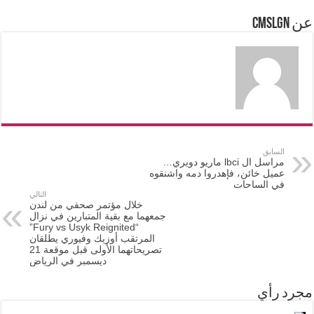
عن cmslgn
السابق
مراسل ال lbci ماريو دويري…
عميل خائن، فإهدروا دمه واشنقوه
في الساحات
التالي
خلال مؤتمر صحفي من لندن
جمعهما مع بقية المتبارين في نزال
“Fury vs Usyk Reignited”
المرتقب أوزيك وفيوري يطلقان
تصريحاتهما الأولى قبل موقعة 21
ديسمبر في الرياض
مجرد رأي