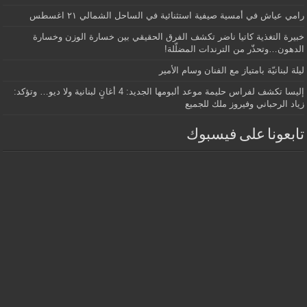
رامي عياش في أمسية صيفية استثنائية في الساحل الشمالي ٢١ اغسطس
خبيرة التغذية كاتيا ناضر تكشف الفرق الحقيقي بين خسارة الوزن وخسارة
الدهون…وتحذّر من الترندات المضلّلة!
ليلة لبنانيّة بامتياز مع الفنان وسام الأمير
إليسا تكشف لفراس حليمة موعد ألبومها الجديد: 4 أغانٍ لبنانية ولا ديو… وتؤكد:
زياد الرحباني وفيروز ملك للجميع
تابعونا على فيسبوك