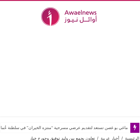
ماغي بو غصن تستعد لتقديم عرضي مسرحية “منتزه الخيران” في سلطنة عُما
الرئيسية
/
أخبار عربية
/
تعاون يجمع بين وليد توفيق وجورج خباز