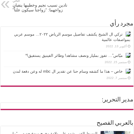
التالي
نادين نسيب نجيم وخطيبها ينفيان
زواجهما: “زواجنا سيكون علناً”
مجرد رأي
تركي ال الشيخ يكشف تفاصيل موسم الرياض ٢٠٢٢… موسم عربي
بمواصفات عالمية
أكتوبر 13, 2022
ميّاس”… تفوز بمليار ونصف مشاهد! وطائر الفينيق يستفيق!*
سبتمبر 15, 2022
خاص – هذا ما كشفه وسام حنا عن تقدير ال mbc له وعن دفعة لندن
سبتمبر 7, 2022
مدير التحرير:
بالعربي الفصيح
الوسط الفني شهد على ولادة مخرج مبدع جديد… “بيار