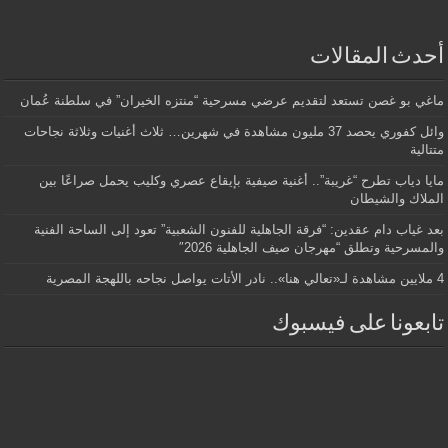
أحدث المقالات
ماغي بو غصن تستعد لتقديم عرضي مسرحية “منتزه الخيران” في سلطنة عُمان
وائل كفوري يحصد 37 مليون مشاهدة في شهرين… ثلاث أغنيات وثلاثة نجاحات
متتالية
مايا دياب تطرح “غريبة”.. أغنية صيفية بإيقاع عصري وكليب يحمل صراعًا بين
الملاك والشيطان
بعد غياب دام عقدين: “فرقة الجاهلية للفنون الشعبية” تعود إلى الساحة الفنية
والمسرحية وتطلق “مهرجان صيف الجاهلية 2026″
4 ملايين مشاهدة لـ«تعالي هنا».. نادر الأتات يواصل نجاحه باللهجة المصرية
تابعونا على فيسبوك