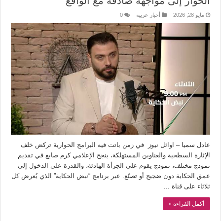
الحوار إلى مواجهة صادقة مع الواقع
مايو 28, 2026
أخبار عربية
0
عادل سميا – اوائل نيوز في زمن باتت فيه البرامج الحوارية تركض خلف
الإثارة السطحية والعناوين المستهلكة، ينجح الإعلامي كرم صايغ في تقديم
نموذج مختلف، نموذج يقوم على الجرأة الهادئة، والقدرة على الدخول إلى
عمق الحكاية دون ضجيج أو تصنّع. عبر برنامج “نبض الحكاية” الذي يُعرض كل
ثلاثاء على قناة …
أكمل القراءة »