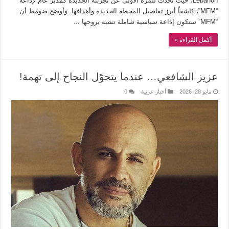
Lebanon، حيث تحدّث للمرة الأولى عن تجربته الجديدة كمدير عام لإذاعة
“MFM”، كاشفاً أبرز تفاصيل المحطة الجديدة وأهدافها. وأوضح ضومط أن
“MFM” ستكون إذاعة سياسية شاملة تشبه بروحها …
أكمل القراءة »
عزيز الشافعي… عندما يتحوّل النجاح إلى تهمة!
مايو 28, 2026
أخبار عربية
0