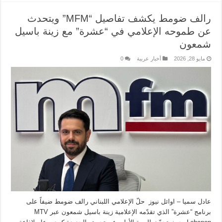
رالف ضومط يكشف تفاصيل “MFM” ويتحدث
عن طموحه الإعلامي في “عشرة” مع زينة باسيل
شمعون
مايو 28, 2026
أخبار عربية
0
عادل سميا – اوائل نيوز حلّ الإعلامي اللبناني رالف ضومط ضيفاً على
برنامج “عشرة” الذي تقدّمه الإعلامية زينة باسيل شمعون عبر MTV