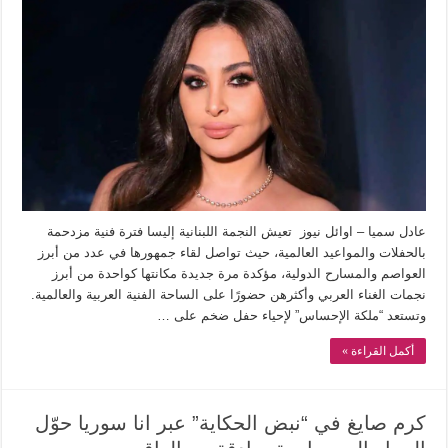
عادل سميا – اوائل نيوز تعيش النجمة اللبنانية إليسا فترة فنية مزدحمة
بالحفلات والمواعيد العالمية، حيث تواصل لقاء جمهورها في عدد من أبرز
العواصم والمسارح الدولية، مؤكدة مرة جديدة مكانتها كواحدة من أبرز
نجمات الغناء العربي وأكثرهن حضورًا على الساحة الفنية العربية والعالمية.
وتستعد “ملكة الإحساس” لإحياء حفل ضخم على …
أكمل القراءة »
كرم صايغ في “نبض الحكاية” عبر انا سوريا حوّل