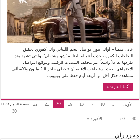
عادل سميا – اوائل نيوز يواصل النجم اللبناني وائل كفوري تحقيق
النجاحات الكبيرة بأحدث أعماله الغنائية “شو مشتقلي”، والتي تشهد منذ
طرحها تفاعلاً واسعاً عبر مختلف المنصات الرقمية ومواقع التواصل
الاجتماعي، حيث استطاعت الأغنية أن تتخطى حاجز الـ2 مليون و400 ألف
مشاهدة خلال أقل من أربعة أيام فقط على يوتيوب، …
أكمل القراءة »
20
« الأولى
...
10
«
18
19
21
22
صفحة 20 من 1,033
30
»
40
50
...
الأخيرة »
مجرد رأي