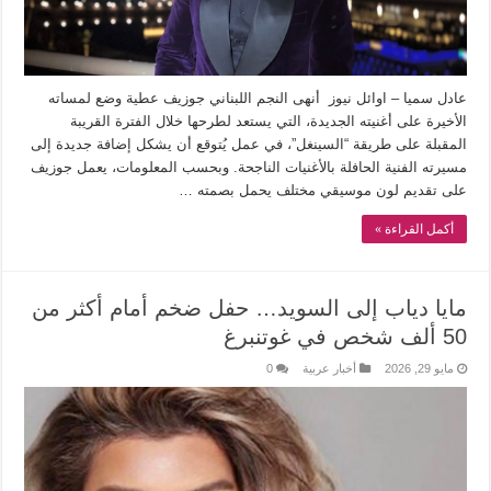
عادل سميا – اوائل نيوز أنهى النجم اللبناني جوزيف عطية وضع لمساته
الأخيرة على أغنيته الجديدة، التي يستعد لطرحها خلال الفترة القريبة
المقبلة على طريقة “السينغل”، في عمل يُتوقع أن يشكل إضافة جديدة إلى
مسيرته الفنية الحافلة بالأغنيات الناجحة. وبحسب المعلومات، يعمل جوزيف
على تقديم لون موسيقي مختلف يحمل بصمته …
أكمل القراءة »
مايا دياب إلى السويد… حفل ضخم أمام أكثر من
50 ألف شخص في غوتنبرغ
مايو 29, 2026
أخبار عربية
0