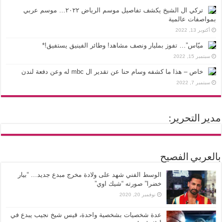
تركي ال الشيخ يكشف تفاصيل موسم الرياض ٢٠٢٢… موسم عربي
بمواصفات عالمية
أكتوبر 13, 2022
ميّاس”… تفوز بمليار ونصف مشاهد! وطائر الفينيق يستفيق!*
سبتمبر 15, 2022
خاص – هذا ما كشفه وسام حنا عن تقدير ال mbc له وعن دفعة لندن
سبتمبر 7, 2022
مدير التحرير:
بالعربي الفصيح
الوسط الفني شهد على ولادة مخرج مبدع جديد… “بيار
خضرا” صورته “شيك اوي”
نوفمبر 20, 2020
عدة شخصيات بشخصية واحدة، قيس شيخ نجيب يبدع في