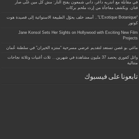
في مقابلة مع اندريه داغر، داني شمعون يفتح النار: مش كل مين غنّى صار
فنان. ويكشف مفاجأة من إرث ملحم بركات
“L’Exotique Botanique”.. أسعد خلف يحوّل الطبيعة الاستوائية إلى قصيدة هوت
كوتور
Jane Konsol Sets Her Sights on Hollywood with Exciting New Film
Projects
ماغي بو غصن تستعد لتقديم عرضي مسرحية “منتزه الخيران” في سلطنة عُمان
وائل كفوري يحصد 37 مليون مشاهدة في شهرين… ثلاث أغنيات وثلاثة نجاحات
متتالية
تابعونا على فيسبوك