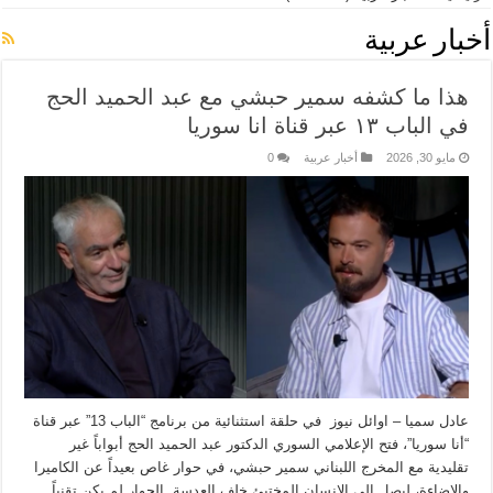
أخبار عربية
هذا ما كشفه سمير حبشي مع عبد الحميد الحج
في الباب ١٣ عبر قناة انا سوريا
مايو 30, 2026
أخبار عربية
0
عادل سميا – اوائل نيوز في حلقة استثنائية من برنامج “الباب 13” عبر قناة
“أنا سوريا”، فتح الإعلامي السوري الدكتور عبد الحميد الحج أبواباً غير
تقليدية مع المخرج اللبناني سمير حبشي، في حوار غاص بعيداً عن الكاميرا
والإضاءة، ليصل إلى الإنسان المختبئ خلف العدسة. الحوار لم يكن تقنياً