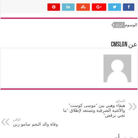
الوسوم
أبراج
عن cmslgn
السابق
هيفاء وهبي بين “موسى كوست”
والأغنية الشرقية وتستعد لإطلاق “ما
تجي نرقص”
التالي
وفاة والد النجم سامو زين