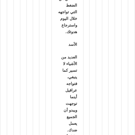
الضغط
التي تواجهه
خلال اليوم
واسترجاع
هدوئك.
الأسد
العديد من
الأشياء لا
تسير كما
ينبغي،
فتواجه
عراقيل
أينما
توجهت
ويبدو أن
الجميع
يعمل
ضدك.