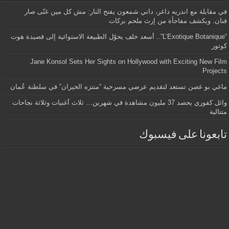
في مقابلة مع اندريه داغر، داني شمعون يفتح النار: مش كل مين غنّى صار
فنان. ويكشف مفاجأة من إرث ملحم بركات
“L’Exotique Botanique”.. أسعد خلف يحوّل الطبيعة الاستوائية إلى قصيدة هوت
كوتور
Jane Konsol Sets Her Sights on Hollywood with Exciting New Film
Projects
ماغي بو غصن تستعد لتقديم عرضي مسرحية “منتزه الخيران” في سلطنة عُمان
وائل كفوري يحصد 37 مليون مشاهدة في شهرين… ثلاث أغنيات وثلاثة نجاحات
متتالية
تابعونا على فيسبوك