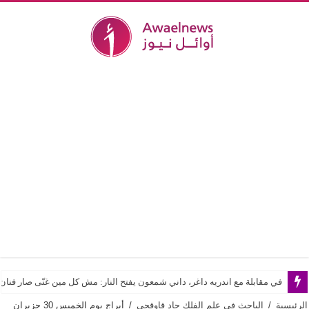
“L’Exotique Botanique”.. أسعد خلف يحوّل الطبيعة الاستوائية إلى قصيدة هوت كوتور
في مقابلة مع اندريه داغر، داني شمعون يفتح النار: مش كل مين غنّى صار فن
الرئيسية
/
الباحث في علم الفلك جاد قاوقجي
/
أبراج يوم الخميس 30 حزيران