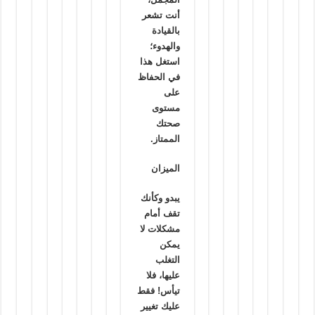
أنت تشعر
بالقيادة
والهدوء؛
استغل هذا
في الحفاظ
على
مستوى
صحتك
الممتاز.
الميزان
يبدو وكأنك
تقف أمام
مشكلات لا
يمكن
التغلب
عليها، فلا
تيأس! فقط
عليك تغيير