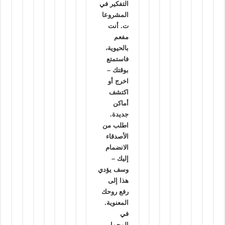
التفكير في
المشروعا
ت. أنت
مفعم
بالحيوية،
فاستمتع
بوقتك –
اخرج أو
اكتشف
أماكن
جديدة.
اطلب من
الأصدقاء
الانضمام
إليك –
وسف يؤدي
هذا إلى
رفع روحك
المعنوية.
في
المجمل،