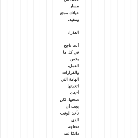
مسار
حياتك ممتع
ومفيد.
العذراء
أنت ناجح
في كل ما
يخص
العمل،
والقرارات
الهامة التي
اتخذتها
أثبتت
صحتها. لكن
يجب أن
تأخذ الوقت
الذي
تحتاجه
دائمًا عند