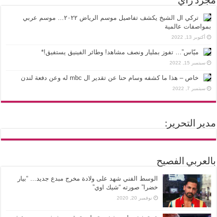
مجرد رأي
تركي ال الشيخ يكشف تفاصيل موسم الرياض ٢٠٢٢… موسم عربي
بمواصفات عالمية
أكتوبر 13, 2022
ميّاس”… تفوز بمليار ونصف مشاهد! وطائر الفينيق يستفيق!*
سبتمبر 15, 2022
خاص – هذا ما كشفه وسام حنا عن تقدير ال mbc له وعن دفعة لندن
سبتمبر 7, 2022
مدير التحرير:
بالعربي الفصيح
الوسط الفني شهد على ولادة مخرج مبدع جديد… “بيار
خضرا” صورته “شيك اوي”
نوفمبر 20, 2020