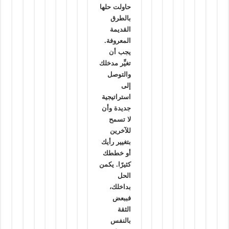
حاولت حلها
بالطرق
القديمة
المعروفة.
يجب أن
تغيِّر مدخلك
والتوصل
إلى
استراتيجية
جديدة وأن
لا تسمح
للآخرين
بتغيير رأيك
أو خططك
كثيرًا. يكمن
الحل
بداخلك،
فببعض
الثقة
بالنفس