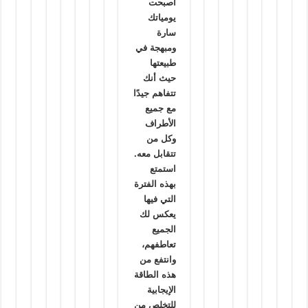
أصبحت
يومياتك
سارة
ومبهجة في
طبيعتها
حيث أنك
تتفاهم جيدًا
مع جميع
الأطراف
وكل من
تتقابل معه.
استمتع
بهذه الفترة
التي فيها
يعكس لك
الجميع
تعاطفهم،
وانتفع من
هذه الطاقة
الإيجابية
للتخلص من