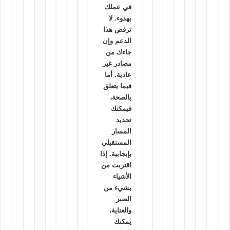
في عملك
بهدوء. لا
ترفض هذا
الدعم وإن
جاءك من
مصادر غير
عادية. أما
فيما يتعلق
بالصحة،
فيمكنك
تحديد
المسار
المستقبلي
بإيجابية. إذا
اقتربت من
الأشياء
بشيء من
الصبر
والعناية،
يمكنك