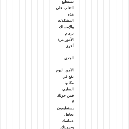
تستطيع
التغلب على
هذه
المشكلات
والإمساك
بزمام
الأمور مرة
أخرى.
الجدي
الأمور اليوم
تقع في
مكانها
السليم،
فمن حولك
لا
يستطيعون
تجاهل
حماسك
وحيويتك.