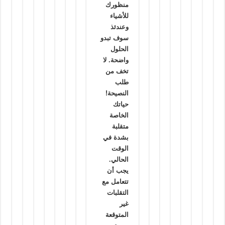
منظورك
للأشياء
وعندئذ
سوف تبدو
الحلول
واضحة. لا
تخف من
طلب
النصيحة!
حياتك
الخاصة
متقلبة
بشدة في
الوقت
الحالي.
يجب أن
تتعامل مع
التقلبات
غير
المتوقعة