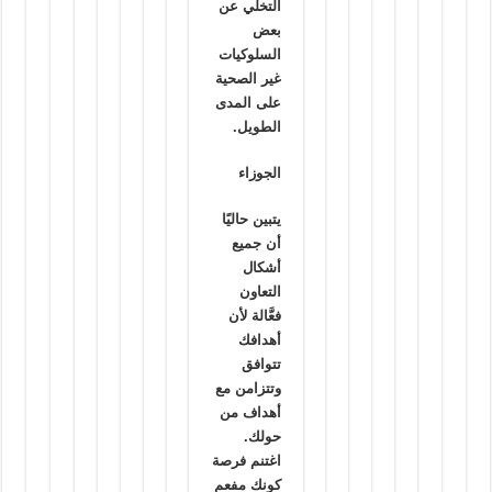
التخلي عن
بعض
السلوكيات
غير الصحية
على المدى
الطويل.
الجوزاء
يتبين حاليًا
أن جميع
أشكال
التعاون
فعَّالة لأن
أهدافك
تتوافق
وتتزامن مع
أهداف من
حولك.
اغتنم فرصة
كونك مفعم