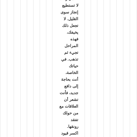
لا تستطيع
إنجاز سوى
القليل. لا
تجعل ذلك
يخيفك،
فهذه
المراحل
تجيء ثم
تذهب. في
حياتك
الخاصة،
أنت بحاجة
إلى دافع
جديد، فأنت
تشعر أن
العلاقات مع
من حولك
تفقد
رونقها.
اكسر قيود