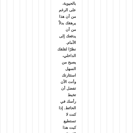
بالحيوية،
على الرغم
من أن هذا
يرهقك بدلاً
من أن
يدفعك إلى
الأمام.
نظرًا لقلقك
الداخلي،
يصبح من
السهل
استثارتك
وأنت الآن
تفضل أن
تخبط
رأسك في
الحائط. إذا
كنت لا
تستطيع
كبت هذا