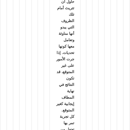
حاول أن
تتريث أمام
تلك
الظروف
التي يبدو
أنها مناوئة
وتعامل
معها كونها
تحديات. إذا
جرت الأمور
على غير
المتوقع، قد
تكون
النتائج في
نهاية
المطاف
إيجابية كغير
المتوقع.
كل تجربة
تمر بها
تجعل من