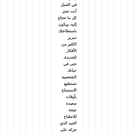
في العمل
أنت تنجز
كل ما تحتاج
إليه، ويكون
باستطاعتك
تمرير
الكثير من
الأفكار
الجديدة.
حتى في
حياتك
الشخصية
تستطيع
الاستمتاع
بأوقات
سعيدة
نتيجة
للانطباع
الجيد الذي
تتركه على