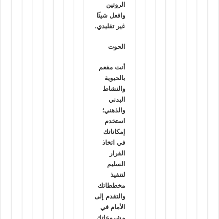
الروتين
وافعل شيئًا
غير تقليدي.
الحوت
أنت مفعم
بالحيوية
والنشاط
البدني
والذهني؛
استخدم
إمكاناتك
في اتخاذ
القرار
السليم
لتنفيذ
مخططاتك
والتقدم إلى
الأمام في
مشروعاتك.