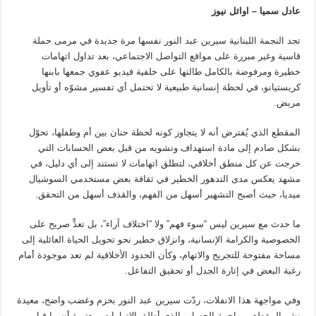
عادل سميا – اوائل نيوز
تجد النجمة اللبنانية سيرين عبد النور نفسها مرة جديدة في مرمى حملة
قاسية وغير مبررة على مواقع التواصل الاجتماعي، بعد تداول اتهامات
خطيرة ومرفوضة بالكامل طالتها على خلفية فيديو عفوي جمعها بابنها
كريستيانو، في لحظة إنسانية طبيعية لا تحتمل أي تفسير مشوّه أو تأويل
مريض.
المقطع الذي يُفترض أنه لا يتجاوز كونه لحظة حنان بين أم وطفلها، تحوّل
بشكل صادم إلى مادة استهداف وتشويه من قبل بعض الحسابات التي
خرجت عن كل منطق أخلاقي، لتطلق اتهامات لا تستند إلى أي دليل، في
مشهد يعكس مدى التدهور الخطير في ثقافة بعض مستخدمي السوشيال
ميديا، حيث أصبح التشهير أسهل من الفهم، والقذف أسهل من التحقق.
ما حدث مع سيرين ليس “سوء فهم” ولا “اختلاف آراء”، بل تعدٍّ صريح على
الخصوصية والكرامة الإنسانية، وانزلاق خطير نحو تحويل الحياة العائلية إلى
مساحة مفتوحة للتجريح والاتهام، وكأن الحدود الأخلاقية لم تعد موجودة أمام
رغبة البعض في إثارة الجدل أو تحقيق التفاعل.
وفي مواجهة هذا الانفلات، ردّت سيرين عبد النور بحزم وغضب واضح، معيدة
نشر المقطع ومهاجمة الحساب الذي أطلق الاتهامات، معتبرة أن ما قيل