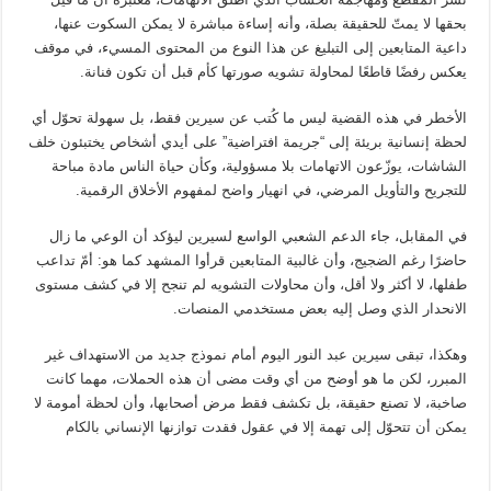
بحقها لا يمتّ للحقيقة بصلة، وأنه إساءة مباشرة لا يمكن السكوت عنها،
داعية المتابعين إلى التبليغ عن هذا النوع من المحتوى المسيء، في موقف
يعكس رفضًا قاطعًا لمحاولة تشويه صورتها كأم قبل أن تكون فنانة.
الأخطر في هذه القضية ليس ما كُتب عن سيرين فقط، بل سهولة تحوّل أي
لحظة إنسانية بريئة إلى “جريمة افتراضية” على أيدي أشخاص يختبئون خلف
الشاشات، يوزّعون الاتهامات بلا مسؤولية، وكأن حياة الناس مادة مباحة
للتجريح والتأويل المرضي، في انهيار واضح لمفهوم الأخلاق الرقمية.
في المقابل، جاء الدعم الشعبي الواسع لسيرين ليؤكد أن الوعي ما زال
حاضرًا رغم الضجيج، وأن غالبية المتابعين قرأوا المشهد كما هو: أمّ تداعب
طفلها، لا أكثر ولا أقل، وأن محاولات التشويه لم تنجح إلا في كشف مستوى
الانحدار الذي وصل إليه بعض مستخدمي المنصات.
وهكذا، تبقى سيرين عبد النور اليوم أمام نموذج جديد من الاستهداف غير
المبرر، لكن ما هو أوضح من أي وقت مضى أن هذه الحملات، مهما كانت
صاخبة، لا تصنع حقيقة، بل تكشف فقط مرض أصحابها، وأن لحظة أمومة لا
يمكن أن تتحوّل إلى تهمة إلا في عقول فقدت توازنها الإنساني بالكام