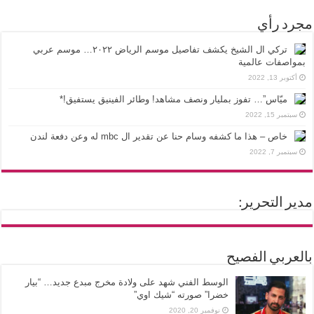
مجرد رأي
تركي ال الشيخ يكشف تفاصيل موسم الرياض ٢٠٢٢… موسم عربي
بمواصفات عالمية
أكتوبر 13, 2022
ميّاس”… تفوز بمليار ونصف مشاهد! وطائر الفينيق يستفيق!*
سبتمبر 15, 2022
خاص – هذا ما كشفه وسام حنا عن تقدير ال mbc له وعن دفعة لندن
سبتمبر 7, 2022
مدير التحرير:
بالعربي الفصيح
الوسط الفني شهد على ولادة مخرج مبدع جديد… “بيار
خضرا” صورته “شيك اوي”
نوفمبر 20, 2020