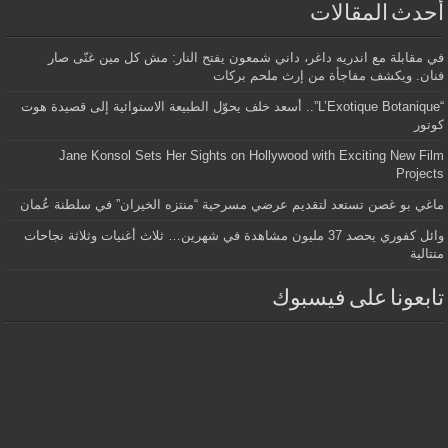
أحدث المقالات
في مقابلة مع اندريه داغر، داني شمعون يفتح النار: مش كل مين غنّى صار
فنان. ويكشف مفاجأة من إرث ملحم بركات
“L’Exotique Botanique”.. أسعد خلف يحوّل الطبيعة الاستوائية إلى قصيدة هوت
كوتور
Jane Konsol Sets Her Sights on Hollywood with Exciting New Film
Projects
ماغي بو غصن تستعد لتقديم عرضي مسرحية “منتزه الخيران” في سلطنة عُمان
وائل كفوري يحصد 37 مليون مشاهدة في شهرين… ثلاث أغنيات وثلاثة نجاحات
متتالية
تابعونا على فيسبوك