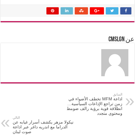
عن cmslgn
السابق
اذاعة MFM تخطف الأضواء في
زمن تراجع الإذاعات السياسية…
انطلاقة قوية برؤية رالف ضومط
ومحتوى متجدد
التالي
نيكولا مزهر يكشف أسرار غيابه عن
الدراما مع اندريه داغر عبر اذاعة
صوت لبنان