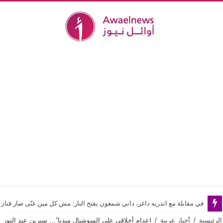
في مقابلة مع اندريه داغر، داني شمعون يفتح النار: مش كل مين غنّى صار فن
الرئيسية
/
أخبار عربية
/
إعدام أخلاقي على السوشيال ميديا”… سيرين عبد النور