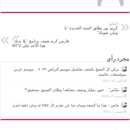
السابق
كريم نور يطلق اغنيته الجديدة “يا
ويلي عيونك”
التالي
فارس كرم ضيف برنامج “يلا ندبك”
هذا الأحد على MTV
مجرد رأي
تركي ال الشيخ يكشف تفاصيل موسم الرياض ٢٠٢٢… موسم عربي
بمواصفات عالمية
أكتوبر 13, 2022
ميّاس”… تفوز بمليار ونصف مشاهد! وطائر الفينيق يستفيق!*
سبتمبر 15, 2022
خاص – هذا ما كشفه وسام حنا عن تقدير ال mbc له وعن دفعة لندن
سبتمبر 7, 2022