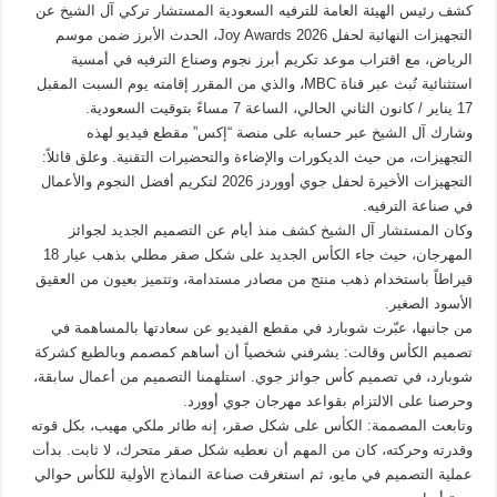
كشف رئيس الهيئة العامة للترفيه السعودية المستشار تركي آل الشيخ عن
التجهيزات النهائية لحفل Joy Awards 2026، الحدث الأبرز ضمن موسم
الرياض، مع اقتراب موعد تكريم أبرز نجوم وصناع الترفيه في أمسية
استثنائية تُبث عبر قناة MBC، والذي من المقرر إقامته يوم السبت المقبل
17 يناير / كانون الثاني الحالي، الساعة 7 مساءً بتوقيت السعودية.
وشارك آل الشيخ عبر حسابه على منصة “إكس” مقطع فيديو لهذه
التجهيزات، من حيث الديكورات والإضاءة والتحضيرات التقنية. وعلق قائلاً:
التجهيزات الأخيرة لحفل جوي أووردز 2026 لتكريم أفضل النجوم والأعمال
في صناعة الترفيه.
وكان المستشار آل الشيخ كشف منذ أيام عن التصميم الجديد لجوائز
المهرجان، حيث جاء الكأس الجديد على شكل صقر مطلي بذهب عيار 18
قيراطاً باستخدام ذهب منتج من مصادر مستدامة، وتتميز بعيون من العقيق
الأسود الصغير.
من جانبها، عبّرت شوبارد في مقطع الفيديو عن سعادتها بالمساهمة في
تصميم الكأس وقالت: يشرفني شخصياً أن أساهم كمصمم وبالطبع كشركة
شوبارد، في تصميم كأس جوائز جوي. استلهمنا التصميم من أعمال سابقة،
وحرصنا على الالتزام بقواعد مهرجان جوي أوورد.
وتابعت المصممة: الكأس على شكل صقر، إنه طائر ملكي مهيب، بكل قوته
وقدرته وحركته، كان من المهم أن نعطيه شكل صقر متحرك، لا ثابت. بدأت
عملية التصميم في مايو، ثم استغرقت صناعة النماذج الأولية للكأس حوالي