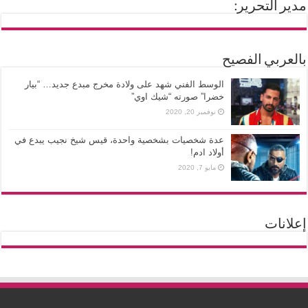
مدير التحرير:
بالعربي الفصيح
الوسط الفني شهد على ولادة مخرج مبدع جديد… “بيار
خضرا” صورته “شيك اوي”
نوفمبر 20, 2020
عدة شخصيات بشخصية واحدة، قيس شيخ نجيب يبدع في
أولاد ادم!
مايو 7, 2020
إعلانات