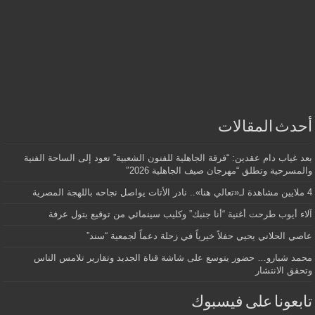
أحدث المقالات
بعد غياب دام عقدين: “فرقة الجاهلية للفنون الشعبية” تعود إلى الساحة الفنية
والمسرحية وتطلق “مهرجان صيف الجاهلية 2026″
4 ملايين مشاهدة لـ«تعالي هنا».. نادر الأتات يواصل نجاحه باللهجة المصرية
آلاء أيوب طرحت أغنية “أنا جنبك” وكليب سينمائي من توقيع بتول عرفة
عاصي الحلاني يحيي حفلاً خيرياً في زحلة دعماً لجمعية “سند”
محمد شبارو… حضور يتوسع على شاشة قناة الجديد وتقارير تلامس الناس
وتحقق الانتشار
تابعونا على فيسبوك