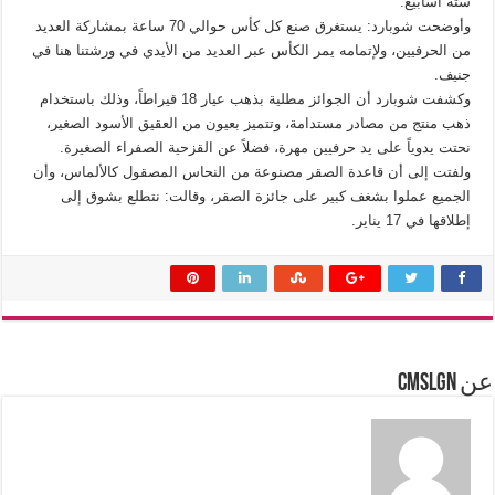
ستة أسابيع.
وأوضحت شوبارد: يستغرق صنع كل كأس حوالي 70 ساعة بمشاركة العديد
من الحرفيين، ولإتمامه يمر الكأس عبر العديد من الأيدي في ورشتنا هنا في
جنيف.
وكشفت شوبارد أن الجوائز مطلية بذهب عيار 18 قيراطاً، وذلك باستخدام
ذهب منتج من مصادر مستدامة، وتتميز بعيون من العقيق الأسود الصغير،
نحتت يدوياً على يد حرفيين مهرة، فضلاً عن القزحية الصفراء الصغيرة.
ولفتت إلى أن قاعدة الصقر مصنوعة من النحاس المصقول كالألماس، وأن
الجميع عملوا بشغف كبير على جائزة الصقر، وقالت: نتطلع بشوق إلى
إطلاقها في 17 يناير.
عن cmslgn