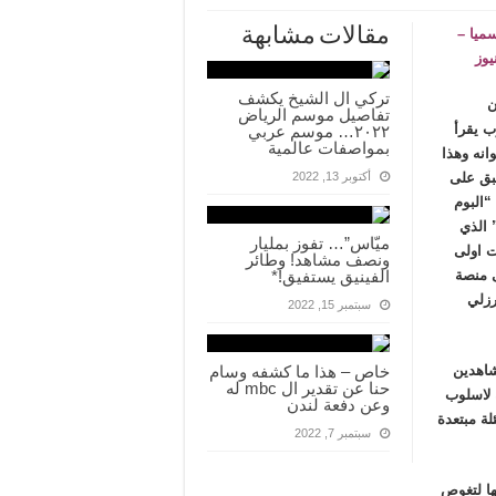
مقالات مشابهة
ميا –
نيوز
تركي ال الشيخ يكشف
ن
تفاصيل موسم الرياض
ب يقرأ
٢٠٢٢… موسم عربي
بمواصفات عالمية
انه وهذا
بق على
أكتوبر 13, 2022
“البوم
 الذي
ميّاس”… تفوز بمليار
 اولى
ونصف مشاهد! وطائر
 على منصة
الفينيق يستفيق!*
رزلي
سبتمبر 15, 2022
ر المشاهدين
خاص – هذا ما كشفه وسام
حنا عن تقدير ال mbc له
 لاسلوب
وعن دفعة لندن
لة مبتعدة
سبتمبر 7, 2022
ها لتغوص