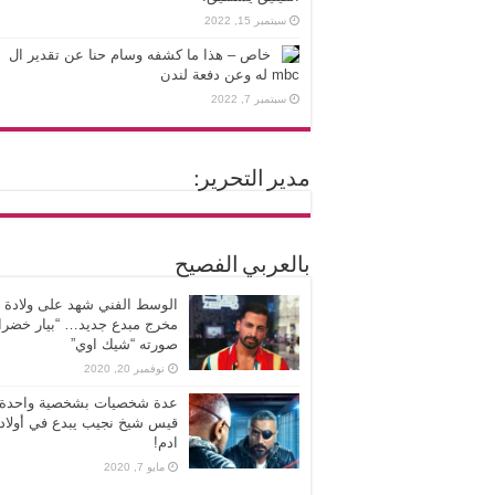
سبتمبر 15, 2022
خاص – هذا ما كشفه وسام حنا عن تقدير ال
mbc له وعن دفعة لندن
سبتمبر 7, 2022
مدير التحرير:
بالعربي الفصيح
الوسط الفني شهد على ولادة
مخرج مبدع جديد… “بيار خضرا”
صورته “شيك اوي”
نوفمبر 20, 2020
عدة شخصيات بشخصية واحدة،
قيس شيخ نجيب يبدع في أولاد
ادم!
مايو 7, 2020