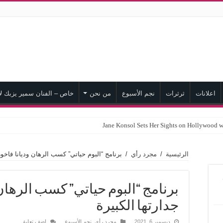
اعلانات
ثرثرات
نجم الأسبوع
من نحن
خاص – الفنان سمير يزبك لا
Jane Konsol Sets Her Sights on Hollywood w
الرئيسية
/
مجرد رأي
/
برنامج “البوم حياتي” كسب الرهان وديانا فاخور
برنامج “البوم حياتي” كسب الرهان
جدارتها الكبيرة
ديسمبر 6, 2021
مجرد رأي
,
نجم الأسبوع
اضف تعليق