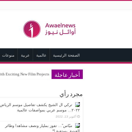
الصفحة الرئيسية
عالمية
عربية
منوعات
ith Exciting New Film Projects
أخبار عاجلة
مجرد رأي
تركي ال الشيخ يكشف تفاصيل موسم الرياض
٢٠٢٢… موسم عربي بمواصفات عالمية
أكتوبر 13, 2022
ميّاس”… تفوز بمليار ونصف مشاهد! وطائر
الفينيق يستفيق!*