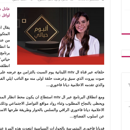
عادل س
اوائل 
يقال ا
المتكو
من عنو
ما انط
برنامج 
حياتي”
انطلقت
حلقاته عبر قناة ال mtv اللبنانية يوم السبت بالتزامن مع عرضه
صوت بيروت الذي سبق وعرضت حلقة اولى منه مع النائب ايلي الف
والذي تقدمه الاعلامية ديانا فاخوري…
ومع انطلاق البرنامج عبر ال mtv استطاع ان يكون محط انظا
ويحظى بالنجاح المطلوب وثناء رواد مواقع التواصل الاجتماعي وذلك
الاعلامية ديانا فاخوري الراقي والسلس بالحوار وطريقة طرحها الاسئ
عن اسلوب الفضائح…
فديانا فاخوري المتمرسة بالحوارات السياسية ابتعدت هذه المرة عن