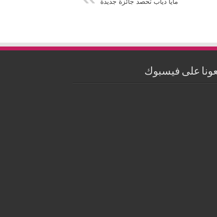
مايا دياب تحصد جائزة جديدة
عونا على فيسبوك