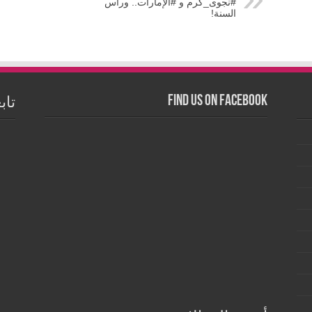
‏⁧‫#نجوى_كرم‬⁩ و ⁧‫#الإمارات‬⁩.. ورأس
السنة!
Find us on Facebook
تاب