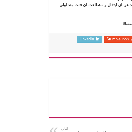
بعد عن اي ابتذال واستطاعت ان تثبت منذ اولى
مساءً
LinkedIn
Stumbleupon
التالي