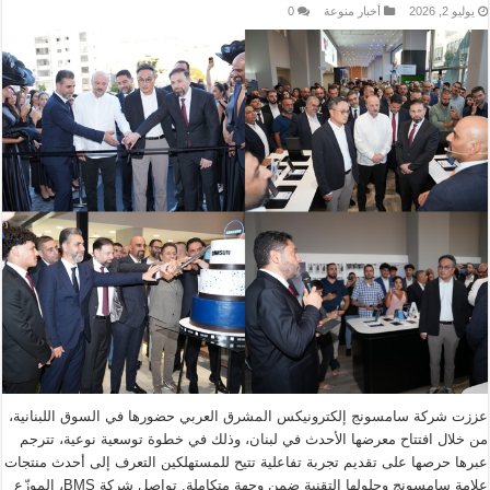
يوليو 2, 2026
أخبار منوعة
0
عززت شركة سامسونج إلكترونيكس المشرق العربي حضورها في السوق اللبنانية،
من خلال افتتاح معرضها الأحدث في لبنان، وذلك في خطوة توسعية نوعية، تترجم
عبرها حرصها على تقديم تجربة تفاعلية تتيح للمستهلكين التعرف إلى أحدث منتجات
علامة سامسونج وحلولها التقنية ضمن وجهة متكاملة. تواصل شركة BMS، الموزّع