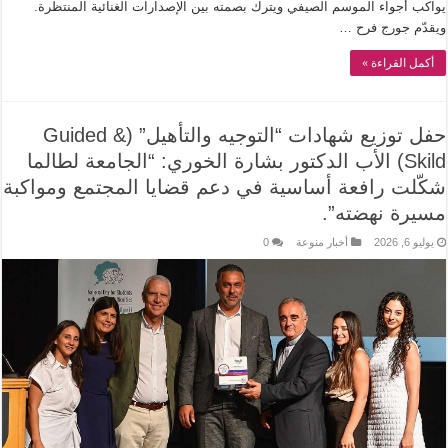
يواكب أجواء الموسم الصيفي ويترك بصمته بين الإصدارات الغنائية المنتظرة.
ويقدّم جورج فرح …
أكمل القراءة »
حفل توزيع شهادات “التوجيه والتأهيل” (Guided &
Skild) الأب الدكتور بشارة الخوري: “الجامعة لطالما
شكّلت رافعة أساسية في دعم قضايا المجتمع ومواكبة
مسيرة نهضته”.
يوليو 6, 2026
أخبار منوعة
0