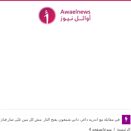
“L’Exotique Botanique”.. أسعد خلف يحوّل الطبيعة الاستوائية إلى قصيدة هوت كوتور
في مقابلة مع اندريه داغر، داني شمعون يفتح النار: مش كل مين غنّى صار فن
الرئيسية
/
منوعات
صفحه 4