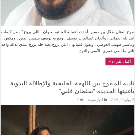
طرح الفنان طلال بن حسين أحدث أعماله الغنائية بعنوان ” اللي يروح ” ، من كلمات
عبدالله العماني ، وألحان عبدالعزيز يوسف ، وتوزيع يوسف شمس الدين ، ومكس
وماستر صهيب العوضي . وتقول كلماتها : اللي يروح بعيد خله يروح عندي بداله واحد
ثاني ما أبقى عمري بالأسى والنوح …
أكمل القراءة »
ناديه المنفوخ بين اللهجة الخليجية والإطلالة البدوية
بأغنيتها الجديدة “سلطان قلبي”
يوليو 10, 2026
أخبار منوعة
0