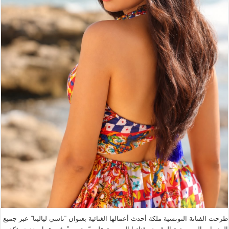
طرحت الفنانة التونسية ملكة أحدث أعمالها الغنائية بعنوان “ناسي ليالينا” عبر جميع