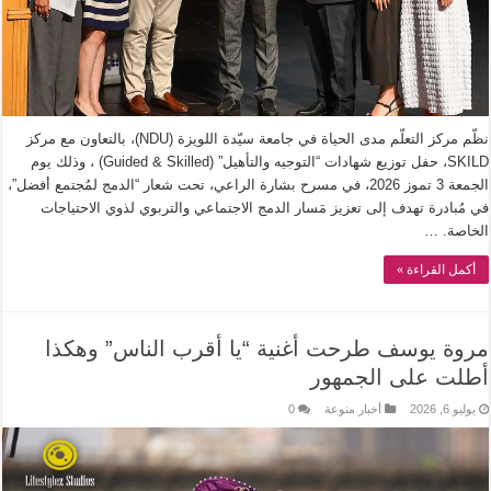
نظّم مركز التعلّم مدى الحياة في جامعة سيّدة اللويزة (NDU)، بالتعاون مع مركز
SKILD، حفل توزيع شهادات “التوجيه والتأهيل” (Guided & Skilled) ، وذلك يوم
الجمعة 3 تموز 2026، في مسرح بشارة الراعي، تحت شعار “الدمج لمُجتمع أفضل”،
في مُبادرة تهدف إلى تعزيز مَسار الدمج الاجتماعي والتربوي لذوي الاحتياجات
الخاصة. …
أكمل القراءة »
مروة يوسف طرحت أغنية “يا أقرب الناس” وهكذا
أطلت على الجمهور
يوليو 6, 2026
أخبار منوعة
0