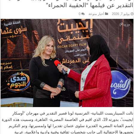
التقدير عن فيلمها “الحقيبة الحمراء”
يوليو 7, 2026
أخبار منوعة
0
نالت السيناريست اللبنانية- الفرنسية لونا قصير التقدير في مهرجان “أوسكار
ايجيبت”، بدورته 19، الذي اقيم في العاصمة المصرية- القاهرة، وسميت هذه الدورة
باسم الفنانة المصرية القديرة سلوى عثمان تقديرا لها ولمسيرتها، وتم التكريم
بحضورها الاحتفالية إلى جانب شخصيات ثقافية وفنية وادبية واعلامية، عربية