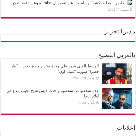
خاص – هذا ما كشفه وسام حنا عن تقدير ال mbc له وعن دفعة لندن
سبتمبر 7, 2022
مدير التحرير:
بالعربي الفصيح
الوسط الفني شهد على ولادة مخرج مبدع جديد… “بيار
خضرا” صورته “شيك اوي”
نوفمبر 20, 2020
عدة شخصيات بشخصية واحدة، قيس شيخ نجيب يبدع في
أولاد ادم!
مايو 7, 2020
إعلانات