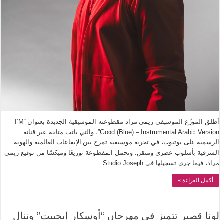
أطلق الموزّع الموسيقي ريمي مراد مقطوعته الموسيقية الجديدة بعنوان “I’M
Good (Blue) – Instrumental Arabic Version”، والتي باتت متاحة عبر قناته
الرسمية على يوتيوب، في تجربة موسيقية تمزج بين الإيقاعات العالمية والهوية
الشرقية بأسلوب عصري ومتقن. وتحمل المقطوعة توزيعًا وميكسًا من توقيع ريمي
مراد، فيما جرى تسجيلها في Studio Joseph …
أكمل القراءة »
لونا قصير تتميز في مهرجان “أوسكار إيجيبت” وتنال