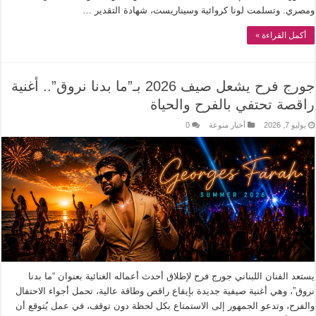
ومصري. وتسلمت لونا كروائية وسيناريست، شهادة التقدير …
أكمل القراءة »
جورج فرح يشعل صيف 2026 بـ”ما بدنا نروق”.. أغنية
راقصة تحتفي بالفرح والحياة
يوليو 7, 2026
أخبار منوعة
0
يستعد الفنان اللبناني جورج فرح لإطلاق أحدث أعماله الغنائية بعنوان “ما بدنا
نروق”، وهي أغنية صيفية جديدة بإيقاع راقص وطاقة عالية، تحمل أجواء الاحتفال
والفرح، وتدعو الجمهور إلى الاستمتاع بكل لحظة دون توقف، في عمل يُتوقع أن