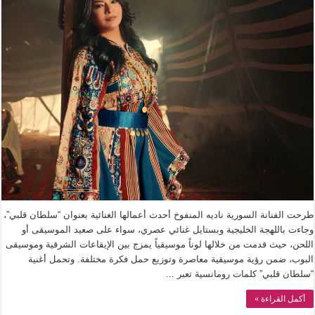
طرحت الفنانة السورية ناديه المنفوخ أحدث أعمالها الغنائية بعنوان “سلطان قلبي”،
وجاءت باللهجة الخليجية وبستايل غنائي عصري، سواء على صعيد الموسيقى أو
اللحن، حيث قدمت من خلالها لوناً موسيقياً يمزج بين الإيقاعات الشرقية وموسيقى
البوب، ضمن رؤية موسيقية معاصرة وتوزيع حمل فكرة مختلفة. وتحمل أغنية
“سلطان قلبي” كلمات رومانسية تعبر …
أكمل القراءة »