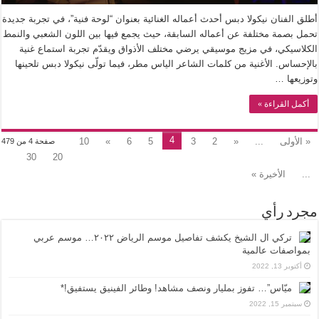
أطلق الفنان نيكولا دبس أحدث أعماله الغنائية بعنوان “لوحة فنية”، في تجربة جديدة
تحمل بصمة مختلفة عن أعماله السابقة، حيث يجمع فيها بين اللون الشعبي والنمط
الكلاسيكي، في مزيج موسيقي يرضي مختلف الأذواق ويقدّم تجربة استماع غنية
بالإحساس. الأغنية من كلمات الشاعر الياس مطر، فيما تولّى نيكولا دبس تلحينها
وتوزيعها …
أكمل القراءة »
4
« الأولى
...
«
2
3
5
6
»
10
صفحة 4 من 479
30
20
...
الأخيرة »
مجرد رأي
تركي ال الشيخ يكشف تفاصيل موسم الرياض ٢٠٢٢… موسم عربي
بمواصفات عالمية
أكتوبر 13, 2022
ميّاس”… تفوز بمليار ونصف مشاهد! وطائر الفينيق يستفيق!*
سبتمبر 15, 2022