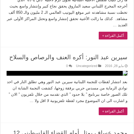
أخرجه المخرج اللبناني سعيد الماروق يحقق نجاح كبير وإنتشار واسع بحيث
تخطت نسبة مشاهدته عبر موقع اليوتيب العالمي الـ 2 مليون والـ 850 ألف
مشاهد. كذلك ما زالت الأغنية تحقق إنتشار واسع وتحتل المراكز الأولى عبر
العديد …
أكمل القراءة »
سيرين عبد النور: أكره العنف والرصاص والسلاح
مايو 28, 2016
Uncategorized
0
بعد انتشار لقطات للنجمة اللبنانية سيرين عبد النور وهي تطلق النار في احد
نوادي الرماية من مسدس حربي برفقة زوجها، كشفت النجمة الشابة ان
تلك الصور خاصة ببرنامج ” بلا حدود ” الذي تقدمه من خلال تلفزيون ” الان ”
و اشارت الى ان الموضوع مجرد لقطة تلفزيونية لا اقل ولا …
أكمل القراءة »
محمد عساف يمثل أمام القضاء الفلسطيني 12