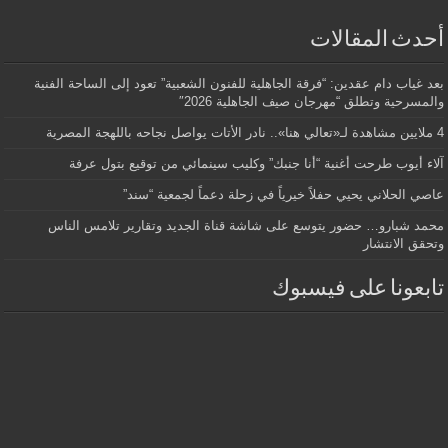
أحدث المقالات
بعد غياب دام عقدين: “فرقة الجاهلية للفنون الشعبية” تعود إلى الساحة الفنية
والمسرحية وتطلق “مهرجان صيف الجاهلية 2026″
4 ملايين مشاهدة لـ«تعالي هنا».. نادر الأتات يواصل نجاحه باللهجة المصرية
آلاء أيوب طرحت أغنية “أنا جنبك” وكليب سينمائي من توقيع بتول عرفة
عاصي الحلاني يحيي حفلاً خيرياً في زحلة دعماً لجمعية “سند”
محمد شبارو… حضور يتوسع على شاشة قناة الجديد وتقارير تلامس الناس
وتحقق الانتشار
تابعونا على فيسبوك