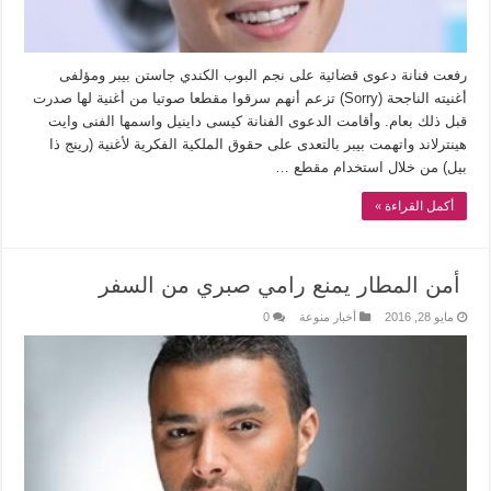
رفعت فنانة دعوى قضائية على نجم البوب الكندي جاستن بيبر ومؤلفى
أغنيته الناجحة (Sorry) تزعم أنهم سرقوا مقطعا صوتيا من أغنية لها صدرت
قبل ذلك بعام. وأقامت الدعوى الفنانة كيسى داينيل واسمها الفنى وايت
هينترلاند واتهمت بيبر بالتعدى على حقوق الملكية الفكرية لأغنية (رينج ذا
بيل) من خلال استخدام مقطع …
أكمل القراءة »
أمن المطار يمنع رامي صبري من السفر
مايو 28, 2016
أخبار منوعة
0