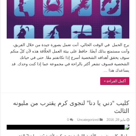
برج الحمل في الوقت الحالي، أنت تعمل بصورة جيدة من خلال الفريق،
وأنت مستمتع بذلك أيضًا. حافظ على بيئة العمل الخلّاقة هذه لأن كلً منكم
سوف يحقق أهدافه الشخصية أسرع إذا تكاتفتم معًا. حتى في حياتك
الشخصية فسوف تشعر أكثر بالراحة في مجموعة عما إذا كنت وحدك. قد
يساعدك هذا …
أكمل القراءة »
كليب “دني يا دنا” لنجوى كرم يقترب من مليونه
الثالث
مايو 28, 2016
Uncategorized
0
ما زال كليب شمس الأغنية اللبنانية نجوى كرم لأغنية “دني يا دنا” الذي