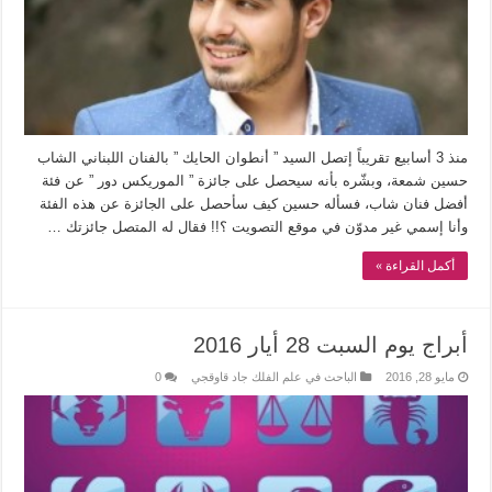
منذ 3 أسابيع تقريباً إتصل السيد ” أنطوان الحايك ” بالفنان اللبناني الشاب
حسين شمعة، وبشّره بأنه سيحصل على جائزة ” الموريكس دور ” عن فئة
أفضل فنان شاب، فسأله حسين كيف سأحصل على الجائزة عن هذه الفئة
وأنا إسمي غير مدوّن في موقع التصويت ؟!! فقال له المتصل جائزتك …
أكمل القراءة »
أبراج يوم السبت 28 أيار 2016
مايو 28, 2016
الباحث في علم الفلك جاد قاوقجي
0