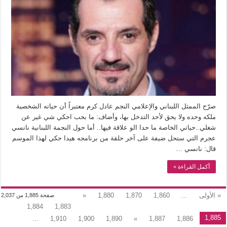
صرّح الممثل اللبناني والإعلامي النجم عادل كرم معتبراً أن حياته الشخصية
ملكه وحده ولا يحق لأحد التدخل بها، وأضاف: ما بحب احكي شي غير عن
شغلي..حياتي الخاصة ما حدا الو علاقة فيها.. أما حول النجمة اللبنانية نانسي
عجرم التي ستحل ضيفة على آخر حلقة من برنامجه هيدا حكي لهذا الموسم
قال: نانسي …
أكمل القراءة »
« الأولى
...
1,860
1,870
1,880
«
صفحة 1,885 من 2,037
1,884
1,883
1,885
...
1,910
1,900
1,890
»
1,887
1,886