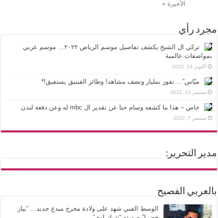
الأخيرة »
مجرد رأي
تركي ال الشيخ يكشف تفاصيل موسم الرياض ٢٠٢٢… موسم عربي
بمواصفات عالمية
أكتوبر 13, 2022
ميّاس”… تفوز بمليار ونصف مشاهد! وطائر الفينيق يستفيق!*
سبتمبر 15, 2022
خاص – هذا ما كشفه وسام حنا عن تقدير ال mbc له وعن دفعة لندن
سبتمبر 7, 2022
مدير التحرير:
بالعربي الفصيح
الوسط الفني شهد على ولادة مخرج مبدع جديد… “بيار
خضرا” صورته “شيك اوي”