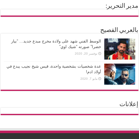
مدير التحرير:
بالعربي الفصيح
الوسط الفني شهد على ولادة مخرج مبدع جديد… “بيار
خضرا” صورته “شيك اوي”
نوفمبر 20, 2020
عدة شخصيات بشخصية واحدة، قيس شيخ نجيب يبدع في
أولاد ادم!
مايو 7, 2020
إعلانات