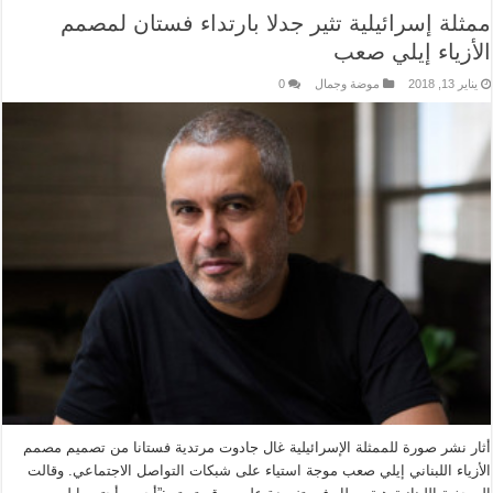
ممثلة إسرائيلية تثير جدلا بارتداء فستان لمصمم
الأزياء إيلي صعب
يناير 13, 2018
موضة وجمال
0
أثار نشر صورة للممثلة الإسرائيلية غال جادوت مرتدية فستانا من تصميم مصمم
الأزياء اللبناني إيلي صعب موجة استياء على شبكات التواصل الاجتماعي. وقالت