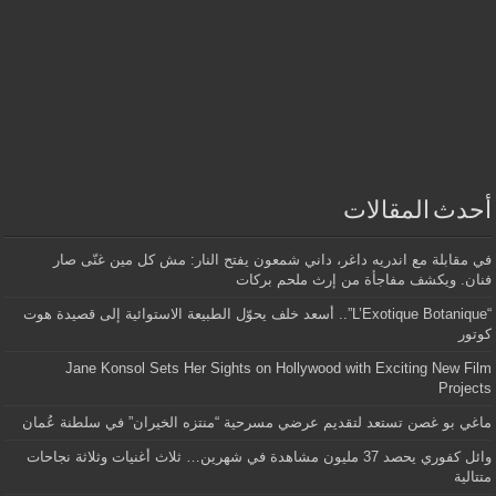
أحدث المقالات
في مقابلة مع اندريه داغر، داني شمعون يفتح النار: مش كل مين غنّى صار
فنان. ويكشف مفاجأة من إرث ملحم بركات
“L’Exotique Botanique”.. أسعد خلف يحوّل الطبيعة الاستوائية إلى قصيدة هوت
كوتور
Jane Konsol Sets Her Sights on Hollywood with Exciting New Film
Projects
ماغي بو غصن تستعد لتقديم عرضي مسرحية “منتزه الخيران” في سلطنة عُمان
وائل كفوري يحصد 37 مليون مشاهدة في شهرين… ثلاث أغنيات وثلاثة نجاحات
متتالية