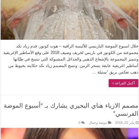
خلال اسبوع الموضة الباريسي للألبسة الراقية – هوت كوتور، قدم زياد نكد
مجموعته من الكوتور في باريس لخريف وصيف 2018 على وقع الأساطير الإغريقية.
وتتميز المجموعة بالإشعاع الذهبي والجدائل المشبوكة التي تنسج في طيّاتها
أساطير اغريقية عابقة بسحر الزمن. ونسج المصمم زياد نكد حكايته بخيوط من
ذهب تعكس بريق “سنبلة …
أكمل القراءة »
مصمم الازياء هناي البحيري يشارك بـ “أسبوع الموضة
الفرنسي”
يناير 22, 2018
موضة وجمال
0