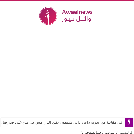
في مقابلة مع اندريه داغر، داني شمعون يفتح النار: مش كل مين غنّى صار فن
الرئيسية
/
موضة وجمال
صفحه 3