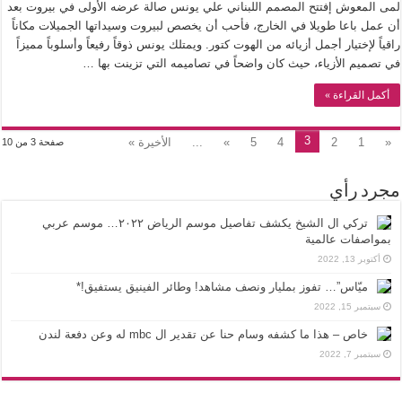
لمى المعوش إفتتح المصمم اللبناني علي يونس صالة عرضه الأولى في بيروت بعد
أن عمل باعا طويلا في الخارج، فأحب أن يخصص لبيروت وسيداتها الجميلات مكاناً
راقياً لإختيار أجمل أزيائه من الهوت كتور. ويمتلك يونس ذوقاً رفيعاً وأسلوباً مميزاً
في تصميم الأزياء، حيث كان واضحاً في تصاميمه التي تزينت بها …
أكمل القراءة »
3
«
1
2
4
5
»
...
الأخيرة »
صفحة 3 من 10
مجرد رأي
تركي ال الشيخ يكشف تفاصيل موسم الرياض ٢٠٢٢… موسم عربي
بمواصفات عالمية
أكتوبر 13, 2022
ميّاس”… تفوز بمليار ونصف مشاهد! وطائر الفينيق يستفيق!*
سبتمبر 15, 2022
خاص – هذا ما كشفه وسام حنا عن تقدير ال mbc له وعن دفعة لندن
سبتمبر 7, 2022