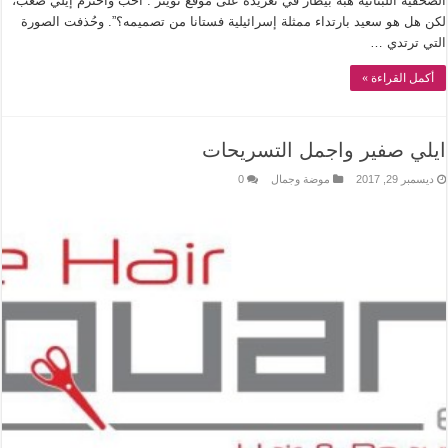
الصحفية اللبنانية هبة بيطار في تغريدة على موقع تويتر :”أحب وأحترم إيلي صعب،
لكن هل هو سعيد بارتداء ممثلة إسرائيلية فستانا من تصميمه؟”. وحُذفت الصورة
التي ترتدي …
أكمل القراءة »
ايلي صفير واجمل التسريحات
ديسمبر 29, 2017
موضة وجمال
0