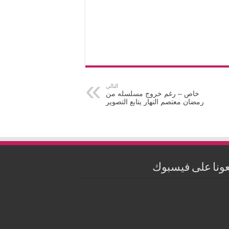
التالي
خاص – رغم خروج مسلسله من
رمضان معتصم النهار يتابع التصوير
عونا على فيسبوك