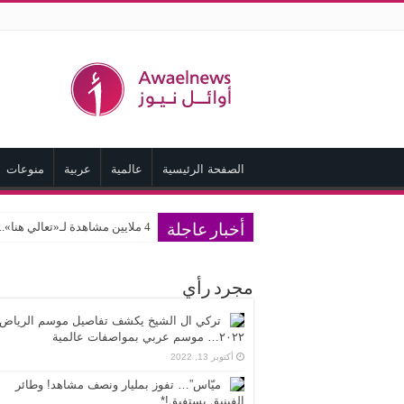
الصفحة الرئيسية
عالمية
عربية
منوعات
4 ملايين مشاهدة لـ«تعالي هنا».. نادر الأتات يواصل نجاحه باللهجة المصرية
أخبار عاجلة
مجرد رأي
تركي ال الشيخ يكشف تفاصيل موسم الرياض
٢٠٢٢… موسم عربي بمواصفات عالمية
أكتوبر 13, 2022
ميّاس”… تفوز بمليار ونصف مشاهد! وطائر
الفينيق يستفيق!*