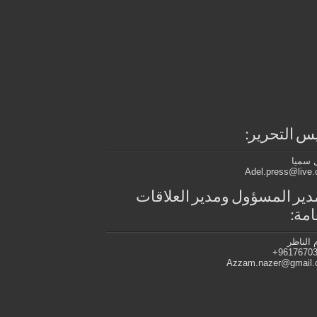
س التحرير:
 سميا
Adel.press@live
دير المسؤول ومدير العلاقات
امة:
 الناظر
96176703
Azzam.nazer@gmail