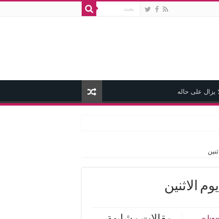
 يزال على حاله
نين
م الاثنين
ميا –