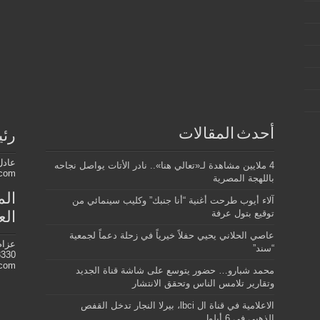
أحدث المقالات
رئي
عادل
4 ملايين مشاهدة لـ«تعالي هنا».. نادر الأتات يواصل نجاحه
.com
باللهجة المصرية
الم
آلاء أيوب طرحت أغنية “أنا جنبك” وكليب سينمائي من
توقيع بتول عرفة
الع
عاصي الحلاني يحيي حفلاً خيرياً في زحلة دعماً لجمعية
عزام
“سند”
330+
.com
محمد شبارو… حضور يتوسع على شاشة قناة الجديد
وتقارير تلامس الناس وتحقق الانتشار
الاعلامية في قناة ال lbci، بيرلا النجار تدخل القفص
الذهبي في 6 أيلول…