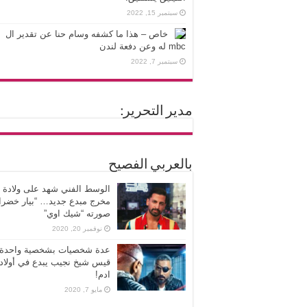
سبتمبر 15, 2022
خاص – هذا ما كشفه وسام حنا عن تقدير ال
mbc له وعن دفعة لندن
سبتمبر 7, 2022
مدير التحرير:
بالعربي الفصيح
الوسط الفني شهد على ولادة
مخرج مبدع جديد… “بيار خضرا”
صورته “شيك اوي”
نوفمبر 20, 2020
عدة شخصيات بشخصية واحدة،
قيس شيخ نجيب يبدع في أولاد
ادم!
مايو 7, 2020