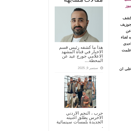
مقالات مشابهة
نيوز
 كشف
جوزيف
عن
 لغناء
حدى
هذا ما كشفه رئيس قسم
 علمت
الاخبار في قناة المشهد
الاعلامي جورج عيد عن
المحطة…
سبتمبر 9, 2025
على ان
حرب ، النجم الاردني
الاخرس يطلق اغنيته
الجديدة بلمسات سينمائية
.