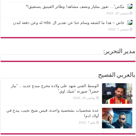
ميّاس”… تفوز بمليار ونصف مشاهد! وطائر الفينيق يستفيق!*
سبتمبر 15, 2022
خاص – هذا ما كشفه وسام حنا عن تقدير ال mbc له وعن دفعة لندن
سبتمبر 7, 2022
مدير التحرير:
بالعربي الفصيح
الوسط الفني شهد على ولادة مخرج مبدع جديد… “بيار
خضرا” صورته “شيك اوي”
نوفمبر 20, 2020
عدة شخصيات بشخصية واحدة، قيس شيخ نجيب يبدع في
أولاد ادم!
مايو 7, 2020