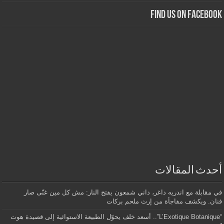
Find us on Facebook
أحدث المقالات
في مقابلة مع اندريه داغر، داني شمعون يفتح النار: مش كل مين غنّى صار
فنان. ويكشف مفاجأة من إرث ملحم بركات
“L’Exotique Botanique”.. أسعد خلف يحوّل الطبيعة الاستوائية إلى قصيدة هوت