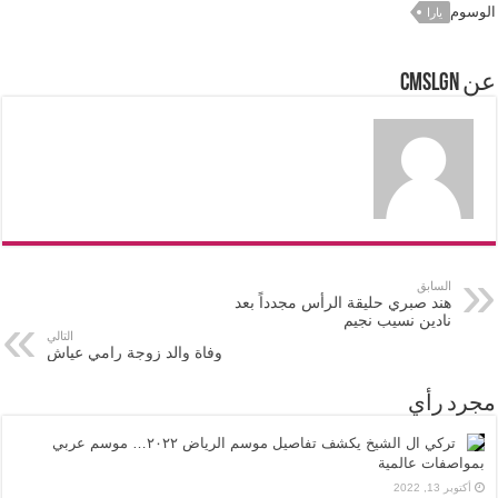
الوسوم
يارا
عن cmslgn
السابق
هند صبري حليقة الرأس مجدداً بعد
نادين نسيب نجيم
التالي
وفاة والد زوجة رامي عياش
مجرد رأي
تركي ال الشيخ يكشف تفاصيل موسم الرياض ٢٠٢٢… موسم عربي
بمواصفات عالمية
أكتوبر 13, 2022