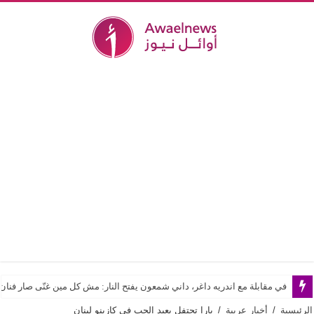
في مقابلة مع اندريه داغر، داني شمعون يفتح النار: مش كل مين غنّى صار فن
الرئيسية
/
أخبار عربية
/
يارا تحتفل بعيد الحب في كازينو لبنان