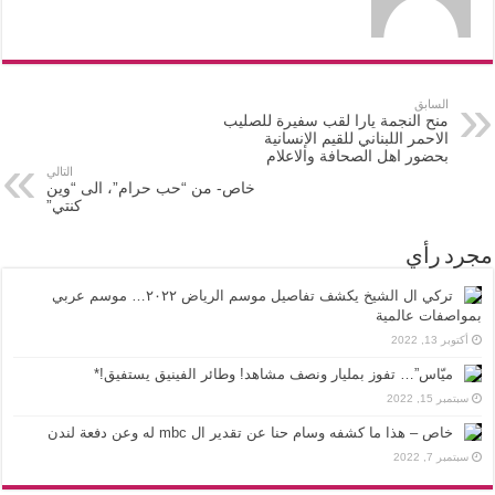
السابق
منح النجمة يارا لقب سفيرة للصليب
الاحمر اللبناني للقيم الإنسانية
بحضور اهل الصحافة والاعلام
التالي
خاص- من “حب حرام”، الى “وين
كنتي”
مجرد رأي
تركي ال الشيخ يكشف تفاصيل موسم الرياض ٢٠٢٢… موسم عربي
بمواصفات عالمية
أكتوبر 13, 2022
ميّاس”… تفوز بمليار ونصف مشاهد! وطائر الفينيق يستفيق!*
سبتمبر 15, 2022
خاص – هذا ما كشفه وسام حنا عن تقدير ال mbc له وعن دفعة لندن
سبتمبر 7, 2022