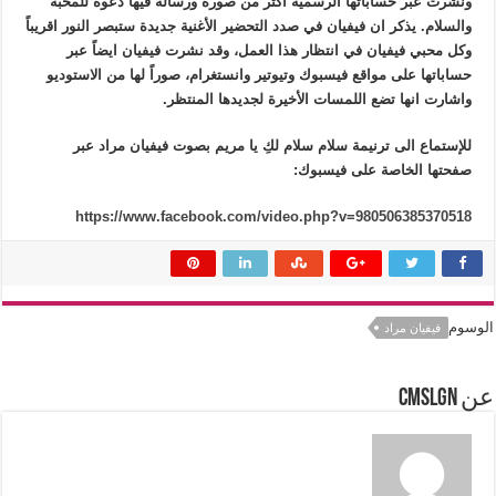
ونشرت عبر حساباتها الرسمية اكثر من صورة ورسالة فيها دعوة للمحبة
والسلام. يذكر ان فيفيان في صدد التحضير الأغنية جديدة ستبصر النور اقريباً
وكل محبي فيفيان في انتظار هذا العمل، وقد نشرت فيفيان ايضاً عبر
حساباتها على مواقع فيسبوك وتيوتير وانستغرام، صوراً لها من الاستوديو
واشارت انها تضع اللمسات الأخيرة لجديدها المنتظر.
للإستماع الى ترنيمة سلام سلام لكِ يا مريم بصوت فيفيان مراد عبر
صفحتها الخاصة على فيسبوك:
https://www.facebook.com/video.php?v=980506385370518
الوسوم
فيفيان مراد
عن cmslgn