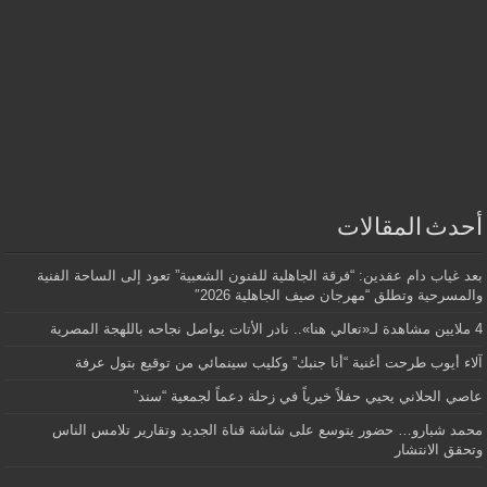
أحدث المقالات
بعد غياب دام عقدين: “فرقة الجاهلية للفنون الشعبية” تعود إلى الساحة الفنية
والمسرحية وتطلق “مهرجان صيف الجاهلية 2026″
4 ملايين مشاهدة لـ«تعالي هنا».. نادر الأتات يواصل نجاحه باللهجة المصرية
آلاء أيوب طرحت أغنية “أنا جنبك” وكليب سينمائي من توقيع بتول عرفة
عاصي الحلاني يحيي حفلاً خيرياً في زحلة دعماً لجمعية “سند”
محمد شبارو… حضور يتوسع على شاشة قناة الجديد وتقارير تلامس الناس
وتحقق الانتشار