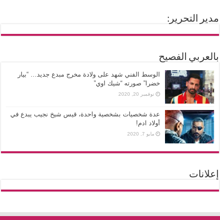
مدير التحرير:
بالعربي الفصيح
الوسط الفني شهد على ولادة مخرج مبدع جديد… “بيار
خضرا” صورته “شيك اوي”
نوفمبر 20, 2020
عدة شخصيات بشخصية واحدة، قيس شيخ نجيب يبدع في
أولاد ادم!
مايو 7, 2020
إعلانات