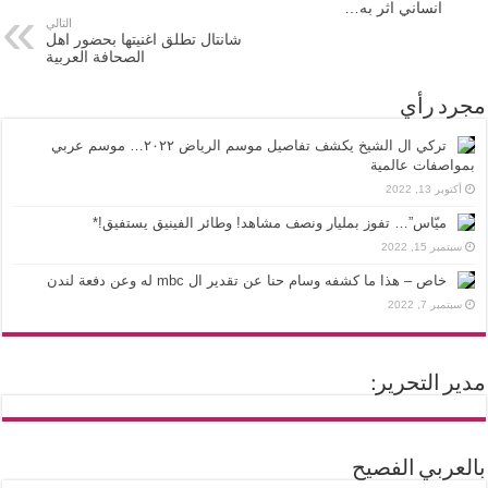
انساني اثر به…
التالي
شانتال تطلق اغنيتها بحضور اهل
الصحافة العربية
مجرد رأي
تركي ال الشيخ يكشف تفاصيل موسم الرياض ٢٠٢٢… موسم عربي
بمواصفات عالمية
أكتوبر 13, 2022
ميّاس”… تفوز بمليار ونصف مشاهد! وطائر الفينيق يستفيق!*
سبتمبر 15, 2022
خاص – هذا ما كشفه وسام حنا عن تقدير ال mbc له وعن دفعة لندن
سبتمبر 7, 2022
مدير التحرير:
بالعربي الفصيح