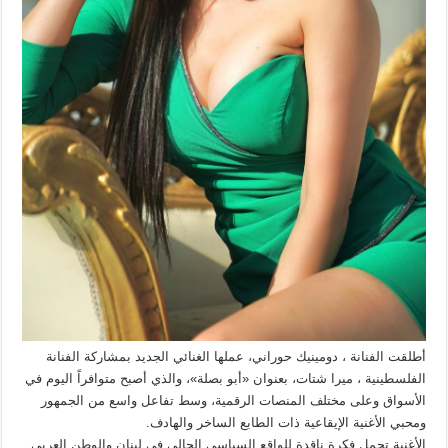
أطلقت الفنانة ، دومينيك حوراني، عملها الغنائي الجديد بمشاركة الفنانة
الفلسطينية ، ميرا شتات، بعنوان «أبو بصلة»، والذي أصبح متوافراً اليوم في
الأسواق وعلى مختلف المنصات الرقمية، وسط تفاعل واسع من الجمهور
ومحبي الأغنية الإيقاعية ذات الطابع الساخر والهادف.
الأغنية تحمل فكرة ناقدة للواقع السياسي الحالي في لبنان والوطن العربي