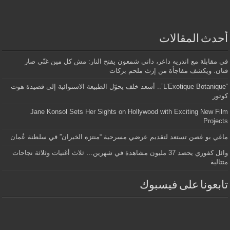
أحدث المقالات
في مقابلة مع اندريه داغر، داني شمعون يفتح النار: مش كل مين غنّى صار
فنان. ويكشف مفاجأة من إرث ملحم بركات
“L’Exotique Botanique”.. أسعد خلف يحوّل الطبيعة الاستوائية إلى قصيدة هوت
كوتور
Jane Konsol Sets Her Sights on Hollywood with Exciting New Film
Projects
ماغي بو غصن تستعد لتقديم عرضي مسرحية “منتزه الخيران” في سلطنة عُمان
وائل كفوري يحصد 37 مليون مشاهدة في شهرين… ثلاث أغنيات وثلاثة نجاحات
متتالية
تابعونا على فيسبوك