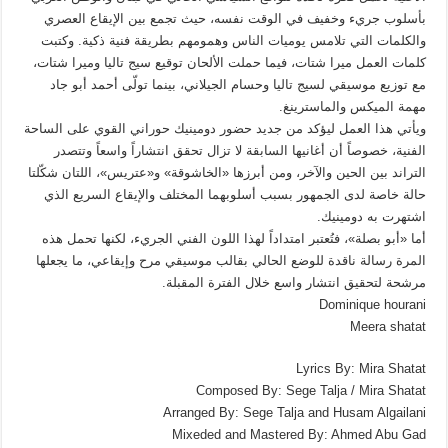
بأسلوب جريء وخفيف في الوقت نفسه، حيث تجمع بين الإيقاع العصري
والكلمات التي تلامس يوميات الناس وهمومهم بطريقة فنية ذكية. وكتبت
كلمات العمل ميرا شتات، فيما حملت الألحان توقيع سيج تاليا وميرا شتات،
مع توزيع موسيقي لسيج تاليا وحسام الجيلاني، بينما تولّى أحمد أبو جاد
مهمة الميكس والماسترينغ.
ويأتي هذا العمل ليؤكد من جديد حضور دومينيك حوراني القوي على الساحة
الفنية، خصوصاً أن أغانيها السابقة لا تزال تحقق انتشاراً واسعاً وتتصدر
التراند بين الحين والآخر، ومن أبرزها «الخاشوقة» و«عتريس»، اللتان شكّلتا
حالة خاصة لدى الجمهور بسبب أسلوبهما المختلف والإيقاع السريع الذي
اشتهرت به دومينيك.
أما «أبو بصلة»، فتُعتبر امتداداً لهذا اللون الفني الجريء، لكنها تحمل هذه
المرة رسالة ناقدة للوضع الحالي بقالب موسيقي مرح وإيقاعي، ما يجعلها
مرشحة لتحقيق انتشار واسع خلال الفترة المقبلة.
Dominique hourani
Meera shatat
Lyrics By: Mira Shatat
Composed By: Sege Talja / Mira Shatat
Arranged By: Sege Talja and Husam Algailani
Mixeded and Mastered By: Ahmed Abu Gad