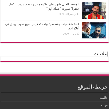
الوسط الفني شهد على ولادة مخرج مبدع جديد… “بيار
خضرا” صورته “شيك اوي”
نوفمبر 20, 2020
عدة شخصيات بشخصية واحدة، قيس شيخ نجيب يبدع في
أولاد ادم!
مايو 7, 2020
إعلانات
خريطة الموقع
عالمية
عربية