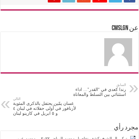
عن cmslgn
السابق
رندا كعدي في “القدر”… اداء
استثنائي بين التسلط والمعاناة
التالي
غسان يمّين يحتفل بالذكرى المئوية
لأزنافور في أولى حفلاته في لبنان ٤
و ٥ ابريل في كازينو لبنان
مجرد رأي
تركي ال الشيخ يكشف تفاصيل موسم الرياض ٢٠٢٢… موسم عربي