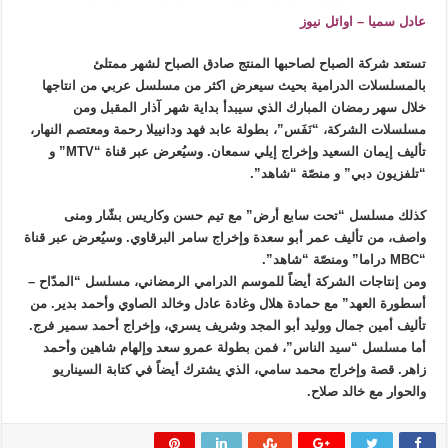
عادل سميا – اوائل نيوز
تستعد شركة الصباح لصاحبها المنتج صادق الصباح لشهر ممتلئ
بالمسلسلات الدرامية بحيث سيعرض اكثر من مسلسل عربي من انتاجها
خلال سهر رمضان المبارك الذي سيبدأ بداية شهر آذار المقبل ومن
مسلسلات الشركة، “نَفَس”، بطولة عابد فهد ودانييلا رحمة ومعتصم النهار،
تأليف إيمان السعيد وإخراج إيلي سمعان. وسيُعرض عبر قناة “MTV” و
“تلفزيون دبي” و منصّة “شاهد”.
كذلك مسلسل “تحت سابع أرض” مع تيم حسن وكاريس بشّار ومنى
واصف، من تأليف عمر أبو سعدة وإخراج سامر البرقاوي. وسيُعرض عبر قناة
“MBC دراما” ومنصّة “شاهد”.
ومن إنتاجات الشركة أيضاً للموسم الدرامي الرمضاني، مسلسل “المدّاح –
أسطورة العهد” مع حمادة هلال وغادة عادل وخالد الصاوي وأحمد بدير. من
تأليف أمين جمال ووليد أبو المجد وشريف يسري، وإخراج أحمد سمير فرج.
أما مسلسل “سيد الناس”، فمن بطولة عمرو سعد وإلهام شاهين وأحمد
زاهر. قصة وإخراج محمد سامي، الذي يشترك أيضاً في كتابة السيناريو
والحوار مع خالد صلاح.