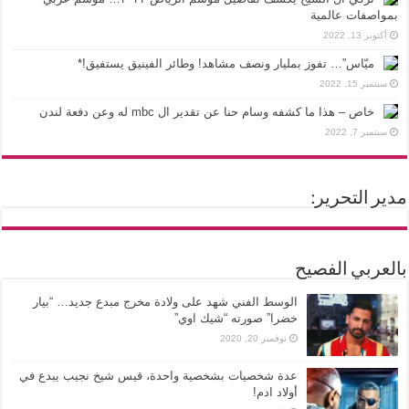
بمواصفات عالمية
أكتوبر 13, 2022
ميّاس”… تفوز بمليار ونصف مشاهد! وطائر الفينيق يستفيق!*
سبتمبر 15, 2022
خاص – هذا ما كشفه وسام حنا عن تقدير ال mbc له وعن دفعة لندن
سبتمبر 7, 2022
مدير التحرير:
بالعربي الفصيح
الوسط الفني شهد على ولادة مخرج مبدع جديد… “بيار
خضرا” صورته “شيك اوي”
نوفمبر 20, 2020
عدة شخصيات بشخصية واحدة، قيس شيخ نجيب يبدع في
أولاد ادم!