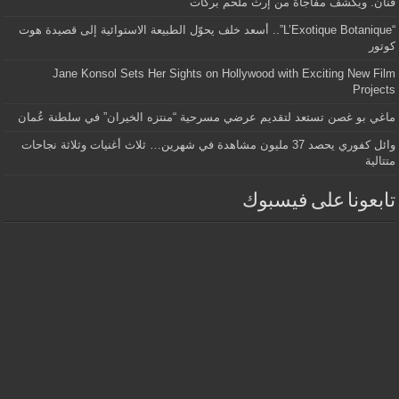
فنان. ويكشف مفاجأة من إرث ملحم بركات
“L’Exotique Botanique”.. أسعد خلف يحوّل الطبيعة الاستوائية إلى قصيدة هوت
كوتور
Jane Konsol Sets Her Sights on Hollywood with Exciting New Film
Projects
ماغي بو غصن تستعد لتقديم عرضي مسرحية “منتزه الخيران” في سلطنة عُمان
وائل كفوري يحصد 37 مليون مشاهدة في شهرين… ثلاث أغنيات وثلاثة نجاحات
متتالية
تابعونا على فيسبوك