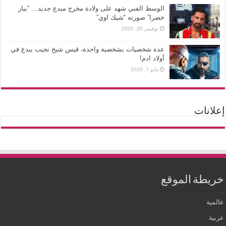
الوسط الفني شهد على ولادة مخرج مبدع جديد… “بيار
خضرا” صورته “شيك اوي”
نوفمبر 20, 2020
عدة شخصيات بشخصية واحدة، قيس شيخ نجيب يبدع في
أولاد ادم!
مايو 7, 2020
إعلانات
خريطة الموقع
عالمية
عربية