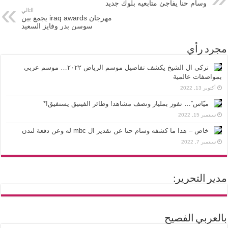
وسام حنا يفاجئ متابعيه بلوك جديد
التالي
مهرجان iraq awards يجمع بين
سوسن بدر وفايز السعيد
مجرد رأي
تركي ال الشيخ يكشف تفاصيل موسم الرياض ٢٠٢٢… موسم عربي
بمواصفات عالمية
أكتوبر 13, 2022
ميّاس”… تفوز بمليار ونصف مشاهد! وطائر الفينيق يستفيق!*
سبتمبر 15, 2022
خاص – هذا ما كشفه وسام حنا عن تقدير ال mbc له وعن دفعة لندن
سبتمبر 7, 2022
مدير التحرير:
بالعربي الفصيح