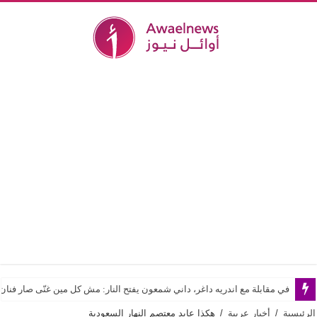
في مقابلة مع اندريه داغر، داني شمعون يفتح النار: مش كل مين غنّى صار فن
الرئيسية
/
أخبار عربية
/
هكذا عايد معتصم النهار السعودية