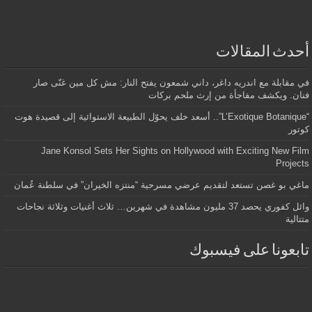
أحدث المقالات
في مقابلة مع اندريه داغر، داني شمعون يفتح النار: مش كل مين غنّى صار
فنان. ويكشف مفاجأة من إرث ملحم بركات
“L’Exotique Botanique”.. أسعد خلف يحوّل الطبيعة الاستوائية إلى قصيدة هوت
كوتور
Jane Konsol Sets Her Sights on Hollywood with Exciting New Film
Projects
ماغي بو غصن تستعد لتقديم عرضي مسرحية “منتزه الخيران” في سلطنة عُمان
وائل كفوري يحصد 37 مليون مشاهدة في شهرين… ثلاث أغنيات وثلاثة نجاحات
متتالية
تابعونا على فيسبوك