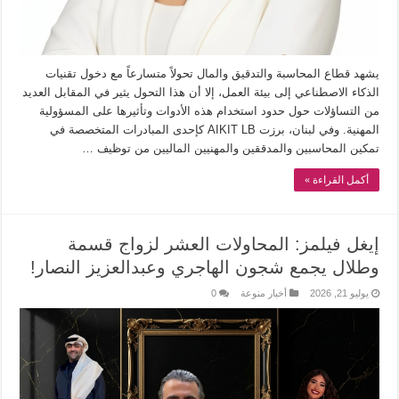
يشهد قطاع المحاسبة والتدقيق والمال تحولاً متسارعاً مع دخول تقنيات
الذكاء الاصطناعي إلى بيئة العمل، إلا أن هذا التحول يثير في المقابل العديد
من التساؤلات حول حدود استخدام هذه الأدوات وتأثيرها على المسؤولية
المهنية. وفي لبنان، برزت AIKIT LB كإحدى المبادرات المتخصصة في
تمكين المحاسبين والمدققين والمهنيين الماليين من توظيف …
أكمل القراءة »
إيغل فيلمز: المحاولات العشر لزواج قسمة
وطلال يجمع شجون الهاجري وعبدالعزيز النصار!
يوليو 21, 2026
أخبار منوعة
0