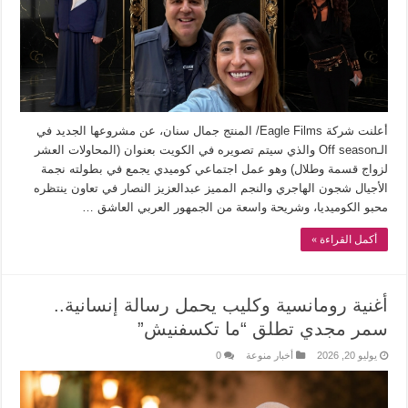
أعلنت شركة Eagle Films/ المنتج جمال سنان، عن مشروعها الجديد في
الـOff season والذي سيتم تصويره في الكويت بعنوان (المحاولات العشر
لزواج قسمة وطلال) وهو عمل اجتماعي كوميدي يجمع في بطولته نجمة
الأجيال شجون الهاجري والنجم المميز عبدالعزيز النصار في تعاون ينتظره
محبو الكوميديا، وشريحة واسعة من الجمهور العربي العاشق …
أكمل القراءة »
أغنية رومانسية وكليب يحمل رسالة إنسانية..
سمر مجدي تطلق “ما تكسفنيش”
يوليو 20, 2026
أخبار منوعة
0