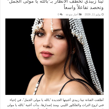
تينا زبيدي تخطف الأنظار بـ”بالله يا مولى الجمل”
وتحصد تفاعلاً واسعاً
يوليو 11, 2026
أخبار منوعة
0
أطلقت الفنانة تينا زبيدي أغنيتها الجديدة “بالله يا مولى الجمل”، في إحياء
فني لروح التراث والفلكلور الليبي. ومنذ إصدارها، بدأت أغنية “بالله يا مولى