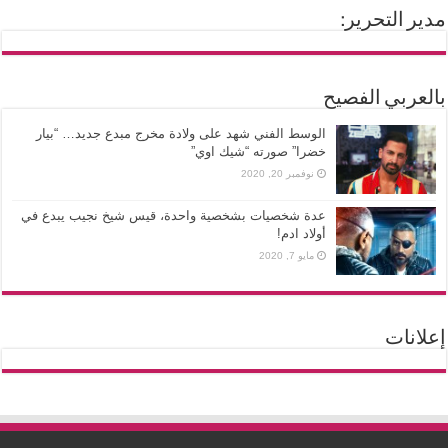
مدير التحرير:
بالعربي الفصيح
الوسط الفني شهد على ولادة مخرج مبدع جديد… “بيار
خضرا” صورته “شيك اوي”
نوفمبر 20, 2020
عدة شخصيات بشخصية واحدة، قيس شيخ نجيب يبدع في
أولاد ادم!
مايو 7, 2020
إعلانات