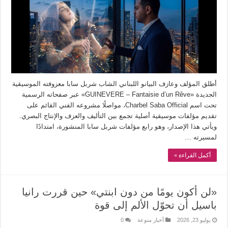
أطلق المؤلف وعازف البيانو اللبناني الشاب شربل سابا معزوفته الموسيقية
الجديدة «GUINEVERE – Fantaisie d’un Rêve» عبر صفحاته الرسمية
تحت اسم Charbel Saba Official، مواصلًا مشروعه الفني القائم على
تقديم مؤلفات موسيقية أصلية تجمع بين التأليف والعزف والإنتاج البصري.
ويأتي هذا الإصدار، وهو رابع مؤلفات شربل سابا المنشورة، امتدادًا
لمسيرته …
أكمل القراءة »
«لن أكون يومًا من دون ابنتي» حين قررت رانيا
باسيل أن تحوّل الألم إلى قوة
يوليو 23, 2026
أخبار منوعة
0