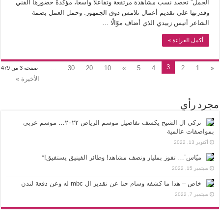
الجمل” تحصد نسب مشاهدة مرتفعة وتفاعلاً واسعاً، مؤكدةً حضورها الفني
وقدرتها على تقديم أعمال تلامس ذوق الجمهور. وحمل العمل بصمة
الشاعر أنيس زبيدي الذي أضاف موّالًا …
أكمل القراءة »
3
...
30
20
10
»
5
4
2
1
«
صفحة 3 من 479
الأخيرة »
مجرد رأي
تركي ال الشيخ يكشف تفاصيل موسم الرياض ٢٠٢٢… موسم عربي
بمواصفات عالمية
أكتوبر 13, 2022
ميّاس”… تفوز بمليار ونصف مشاهد! وطائر الفينيق يستفيق!*
سبتمبر 15, 2022
خاص – هذا ما كشفه وسام حنا عن تقدير ال mbc له وعن دفعة لندن
سبتمبر 7, 2022