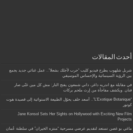
أحدث المقالات
شربل شلهوب يطرح فيديو كليب “حرب لأجلك بشعلا”.. عمل غنائي جديد يجمع
بين الرؤية السينمائية والإحساس الموسيقي
في مقابلة مع اندريه داغر، داني شمعون يفتح النار: مش كل مين غنّى صار
فنان. ويكشف مفاجأة من إرث ملحم بركات
“L’Exotique Botanique”.. أسعد خلف يحوّل الطبيعة الاستوائية إلى قصيدة هوت
كوتور
Jane Konsol Sets Her Sights on Hollywood with Exciting New Film
Projects
ماغي بو غصن تستعد لتقديم عرضي مسرحية “منتزه الخيران” في سلطنة عُمان