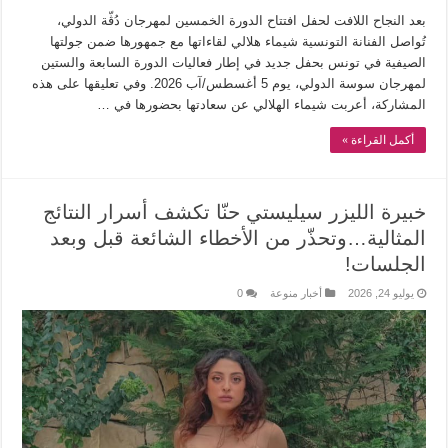
بعد النجاح اللافت لحفل افتتاح الدورة الخمسين لمهرجان دُڨّة الدولي،
تُواصل الفنانة التونسية شيماء هلالي لقاءاتها مع جمهورها ضمن جولتها
الصيفية في تونس بحفل جديد في إطار فعاليات الدورة السابعة والستين
لمهرجان سوسة الدولي، يوم 5 أغسطس/آب 2026. وفي تعليقها على هذه
المشاركة، أعربت شيماء الهلالي عن سعادتها بحضورها في …
أكمل القراءة »
خبيرة الليزر سيليستي حنّا تكشف أسرار النتائج
المثالية…وتحذّر من الأخطاء الشائعة قبل وبعد
الجلسات!
يوليو 24, 2026
أخبار منوعة
0