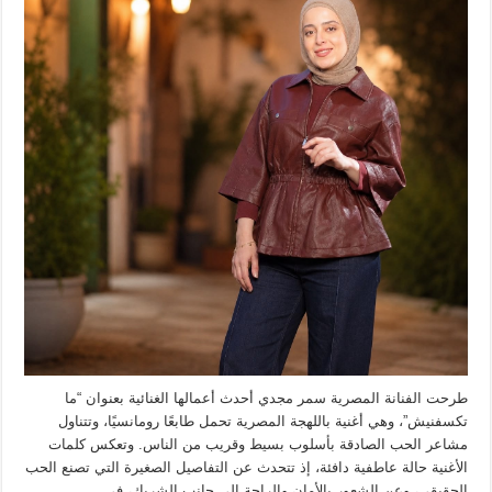
طرحت الفنانة المصرية سمر مجدي أحدث أعمالها الغنائية بعنوان “ما
تكسفنيش”، وهي أغنية باللهجة المصرية تحمل طابعًا رومانسيًا، وتتناول
مشاعر الحب الصادقة بأسلوب بسيط وقريب من الناس. وتعكس كلمات
الأغنية حالة عاطفية دافئة، إذ تتحدث عن التفاصيل الصغيرة التي تصنع الحب
الحقيقي، وعن الشعور بالأمان والراحة إلى جانب الشريك، في …