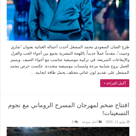
طرح الفنان السعودي محمد المشعل أحدث أعماله الغنائية بعنوان “شاري
وحبيت”، مقدماً عملاً جديداً باللهجة المصرية يجمع بين أجواء الحب والغزل
والإيقاعات السريعة، في تركيبة موسيقية تتناسب مع أجواء الصيف. ويتميز
العمل بروح شبابية مرحة ولمسات موسيقية متجددة، عكست حرص محمد
المشعل على تقديم لون غنائي مختلف يحمل طاقة ايجابية …
أكمل القراءة »
افتتاح ضخم لمهرجان المسرح الروماني مع نجوم
التسعينات!
يوليو 11, 2026
أخبار منوعة
0